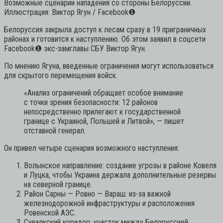
Возможные сценарии нападения со стороны Белоруссии.
Иллюстрация: Виктор Ягун / Facebook
❶
Белоруссия закрыла доступ к лесам сразу в 19 приграничных
районах и готовится к наступлению. Об этом заявил в соцсети
Facebook
❶
экс-замглавы СБУ Виктор Ягун.
По мнению Ягуна, введенные ограничения могут использоваться
для скрытого перемещения войск.
«Анализ ограничений обращает особое внимание
с точки зрения безопасности: 12 районов
непосредственно прилегают к государственной
границе с Украиной, Польшей и Литвой»,
— пишет
отставной генерал.
Он привел четыре сценария возможного наступления:
Волынское направление: создание угрозы в районе Ковеля
и Луцка, чтобы Украина держала дополнительные резервы
на северной границе.
Район Сарны — Ровно — Вараш: из-за важной
железнодорожной инфраструктуры и расположения
Ровенской АЭС.
Сувалкский коридор: участок между Белоруссией