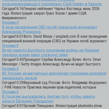
координировавшего поддержку США Киеву в Европе
Сегодня16:16Генерал-лейтенант Чарльз Костанца, июнь 2026
года. Иллюстрация: капрал Грант Хокли / армия США
Американского
Грузчики
0
В зоне проведения СВО погиб уральский журналист
Александр Родионов
Сегодня16:01Фото: David Monje / unsplash.com В зоне проведения
специальной военной операции (СВО) на Украине погиб журналист
Грузчики
0
Вучич вместо быстрого окончания войны на Украине
предрек всему миру сложную зиму
Сегодня15:45Президент Сербии Александр Вучич. Фото: Omer
Messinger / Getty Images Александр Вучич не видит быстрого
Грузчики
0
ВС России: за магнитные крепления госномера водителя
наказывать нельзя
Сегодня15:29Верховный суд России. Фото: Владимир Федоренко
/ РИА Новости Практика лишения прав водителей, которые
Грузчики
0
В Госдуме высказались против того, чтобы давать
деньги Евгению Плющенко
Сегодня14:01Евгений Плющенко. Иллюстрация plushenko.show