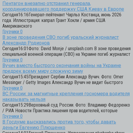
Пентагон внезапно отстранил генерала,
координировавшего поддержку США Киеву в Европе
Сегодня16:16Генерал-лейтенант Чарльз Костанца, июнь 2026
года. Иллюстрация: капрал Грант Хокли / армия США
Американского
Грузчики
0
В зоне проведения СВО погиб уральский журналист
Александр Родионов
Сегодня16:01Фото: David Monje / unsplash.com В зоне проведения
специальной военной операции (СВО) на Украине погиб журналист
Грузчики
0
Вучич вместо быстрого окончания войны на Украине
предрек всему миру сложную зиму
Сегодня15:45Президент Сербии Александр Вучич. Фото: Omer
Messinger / Getty Images Александр Вучич не видит быстрого
Грузчики
0
ВС России: за магнитные крепления госномера водителя
наказывать нельзя
Сегодня15:29Верховный суд России. Фото: Владимир Федоренко
/ РИА Новости Практика лишения прав водителей, которые
Грузчики
0
В Госдуме высказались против того, чтобы давать
деньги Евгению Плющенко