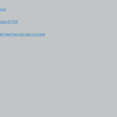
инца
атаки БПЛА
 автоматом против россиян