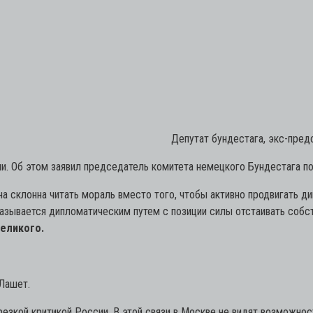
Депутат бундестага, экс-пред
и. Об этом заявил председатель комитета немецкого Бундестага п
она склонна читать мораль вместо того, чтобы активно продвигать
азывается дипломатическим путем с позиции силы отстаивать собс
Великого.
Лашет.
езкой критикой России. В этой связи в Москве не видят возможнос