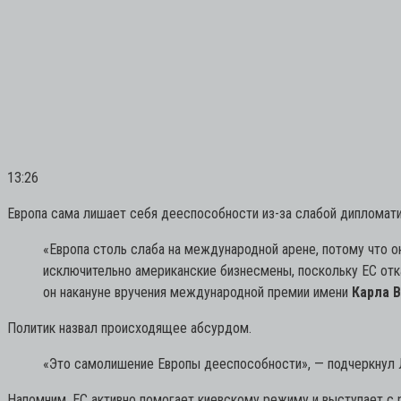
13:26
Европа сама лишает себя дееспособности из-за слабой дипломати
«Европа столь слаба на международной арене, потому что 
исключительно американские бизнесмены, поскольку ЕС отк
он накануне вручения международной премии имени
Карла 
Политик назвал происходящее абсурдом.
«Это самолишение Европы дееспособности»,
— подчеркнул 
Напомним, ЕС активно помогает киевскому режиму и выступает с р