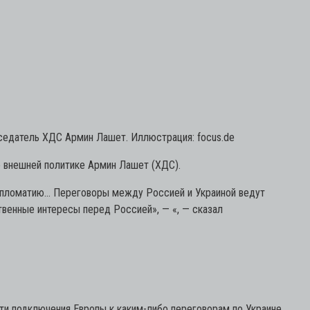
седатель ХДС Армин Лашет. Иллюстрация: focus.de
о внешней политике Армин Лашет (ХДС).
 дипломатию… Переговоры между Россией и Украиной ведут
твенные интересы перед Россией»,
— «, — сказал
ти подключения Европы к каким-либо переговорам по Украине.