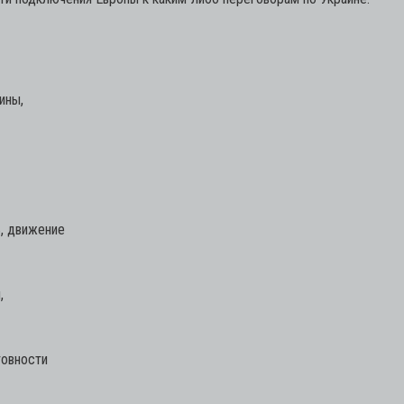
ины,
ь, движение
,
товности