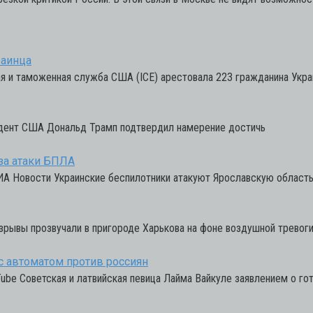
раинца
 и таможенная служба США (ICE) арестовала 223 гражданина Укра
идент США Дональд Трамп подтвердил намерение достичь
за атаки БПЛА
РИА Новости Украинские беспилотники атакуют Ярославскую област
зрывы прозвучали в пригороде Харькова на фоне воздушной тревоги
 с автоматом против россиян
ube Советская и латвийская певица Лайма Вайкуле заявлением о го