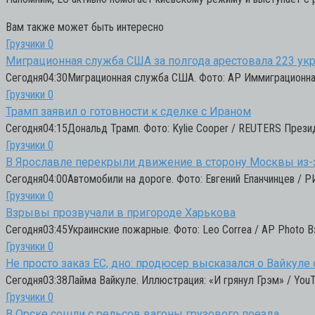
Вам также может быть интересно
Грузчики
0
Миграционная служба США за полгода арестовала 223 ук
Сегодня04:30Миграционная служба США. Фото: AP Иммиграционная
Грузчики
0
Трамп заявил о готовности к сделке с Ираном
Сегодня04:15Дональд Трамп. Фото: Kylie Cooper / REUTERS През
Грузчики
0
В Ярославле перекрыли движение в сторону Москвы из-
Сегодня04:00Автомобили на дороге. Фото: Евгений Епанчинцев / 
Грузчики
0
Взрывы прозвучали в пригороде Харькова
Сегодня03:45Украинские пожарные. Фото: Leo Correa / AP Photo В
Грузчики
0
Не просто заказ ЕС, дно: продюсер высказался о Вайкуле
Сегодня03:38Лайма Вайкуле. Иллюстрация: «И грянул Грэм» / YouT
Грузчики
0
В Орске сошли с рельсов вагоны грузового поезда