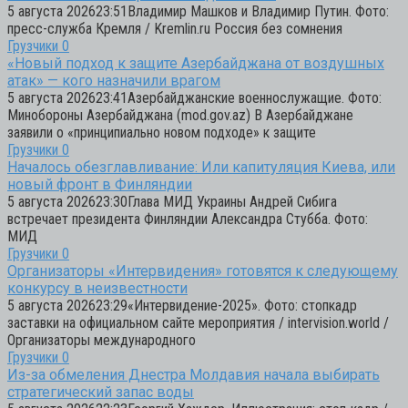
5 августа 202623:51Владимир Машков и Владимир Путин. Фото:
пресс-служба Кремля / Kremlin.ru Россия без сомнения
Грузчики
0
«Новый подход к защите Азербайджана от воздушных
атак» — кого назначили врагом
5 августа 202623:41Азербайджанские военнослужащие. Фото:
Минобороны Азербайджана (mod.gov.az) В Азербайджане
заявили о «принципиально новом подходе» к защите
Грузчики
0
Началось обезглавливание: Или капитуляция Киева, или
новый фронт в Финляндии
5 августа 202623:30Глава МИД Украины Андрей Сибига
встречает президента Финляндии Александра Стубба. Фото:
МИД
Грузчики
0
Организаторы «Интервидения» готовятся к следующему
конкурсу в неизвестности
5 августа 202623:29«Интервидение-2025». Фото: стопкадр
заставки на официальном сайте мероприятия / intervision.world /
Организаторы международного
Грузчики
0
Из-за обмеления Днестра Молдавия начала выбирать
стратегический запас воды