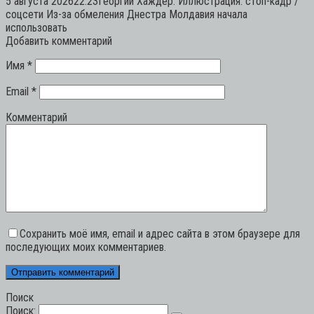
5 августа 202622:23Георгий Хаждер. Иллюстрация: стоп-кадр /
соцсети Из-за обмеления Днестра Молдавия начала
использовать
Добавить комментарий
Имя
*
Email
*
Комментарий
Сохранить моё имя, email и адрес сайта в этом браузере для
последующих моих комментариев.
Поиск
Поиск: