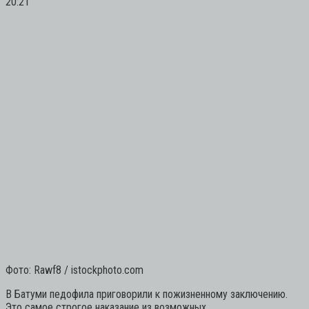
20:21
Фото: Rawf8 / istockphoto.com
В Батуми педофила приговорили к пожизненному заключению.
Это самое строгое наказание из возможных.