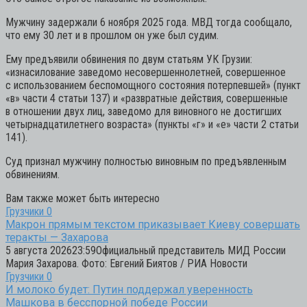
Мужчину задержали 6 ноября 2025 года. МВД тогда сообщало,
что ему 30 лет и в прошлом он уже был судим.
Ему предъявили обвинения по двум статьям УК Грузии:
«изнасилование заведомо несовершеннолетней, совершенное
с использованием беспомощного состояния потерпевшей» (пункт
«в» части 4 статьи 137) и «развратные действия, совершенные
в отношении двух лиц, заведомо для виновного не достигших
четырнадцатилетнего возраста» (пункты «г» и «е» части 2 статьи
141).
Суд признал мужчину полностью виновным по предъявленным
обвинениям.
Вам также может быть интересно
Грузчики
0
Макрон прямым текстом приказывает Киеву совершать
теракты — Захарова
5 августа 202623:59Официальный представитель МИД России
Мария Захарова. Фото: Евгений Биятов / РИА Новости
Грузчики
0
И молоко будет: Путин поддержал уверенность
Машкова в бесспорной победе России