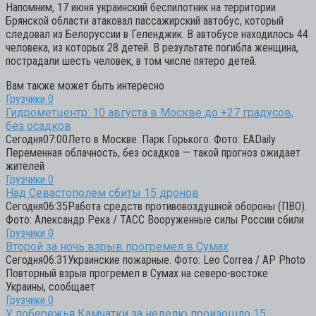
Напомним, 17 июня украинский беспилотник на территории
Брянской области атаковал пассажирский автобус, который
следовал из Белоруссии в Геленджик. В автобусе находилось 44
человека, из которых 28 детей. В результате погибла женщина,
пострадали шесть человек, в том числе пятеро детей.
Вам также может быть интересно
Грузчики
0
Гидрометцентр: 10 августа в Москве до +27 градусов,
без осадков
Сегодня07:00Лето в Москве. Парк Горького. Фото: EADaily
Переменная облачность, без осадков — такой прогноз ожидает
жителей
Грузчики
0
Над Севастополем сбиты 15 дронов
Сегодня06:35Работа средств противовоздушной обороны (ПВО).
Фото: Александр Река / ТАСС Вооруженные силы России сбили
Грузчики
0
Второй за ночь взрыв прогремел в Сумах
Сегодня06:31Украинские пожарные. Фото: Leo Correa / AP Photo
Повторный взрыв прогремел в Сумах на северо-востоке
Украины, сообщает
Грузчики
0
У побережья Камчатки за неделю произошло 15