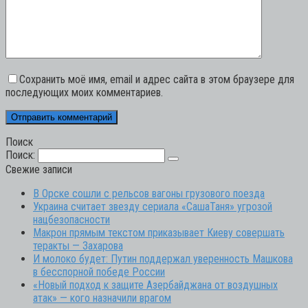
Сохранить моё имя, email и адрес сайта в этом браузере для
последующих моих комментариев.
Поиск
Поиск:
Свежие записи
В Орске сошли с рельсов вагоны грузового поезда
Украина считает звезду сериала «СашаТаня» угрозой
нацбезопасности
Макрон прямым текстом приказывает Киеву совершать
теракты — Захарова
И молоко будет: Путин поддержал уверенность Машкова
в бесспорной победе России
«Новый подход к защите Азербайджана от воздушных
атак» — кого назначили врагом