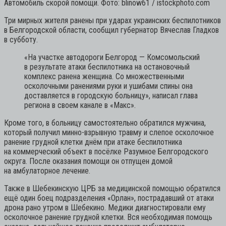
Автомобиль скорой помощи. Фото: blinow61 / istockphoto.com
Три мирных жителя ранены при ударах украинских беспилотников
в Белгородской области, сообщил губернатор Вячеслав Гладков
в субботу.
«На участке автодороги Белгород — Комсомольский
в результате атаки беспилотника на остановочный
комплекс ранена женщина. Со множественными
осколочными ранениями руки и ушибами спины она
доставляется в городскую больницу», написал глава
региона в своем канале в «Макс».
Кроме того, в больницу самостоятельно обратился мужчина,
который получил минно-взрывную травму и слепое осколочное
ранение грудной клетки днём при атаке беспилотника
на коммерческий объект в посёлке Разумное Белгородского
округа. После оказания помощи он отпущен домой
на амбулаторное лечение.
Также в Шебекинскую ЦРБ за медицинской помощью обратился
ещё один боец подразделения «Орлан», пострадавший от атаки
дрона рано утром в Шебекино. Медики диагностировали ему
осколочное ранение грудной клетки. Вся необходимая помощь