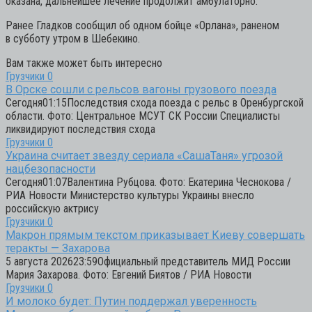
оказана, дальнейшее лечение продолжит амбулаторно.
Ранее Гладков сообщил об одном бойце «Орлана», раненом
в субботу утром в Шебекино.
Вам также может быть интересно
Грузчики
0
В Орске сошли с рельсов вагоны грузового поезда
Сегодня01:15Последствия схода поезда с рельс в Оренбургской
области. Фото: Центральное МСУТ СК России Специалисты
ликвидируют последствия схода
Грузчики
0
Украина считает звезду сериала «СашаТаня» угрозой
нацбезопасности
Сегодня01:07Валентина Рубцова. Фото: Екатерина Чеснокова /
РИА Новости Министерство культуры Украины внесло
российскую актрису
Грузчики
0
Макрон прямым текстом приказывает Киеву совершать
теракты — Захарова
5 августа 202623:59Официальный представитель МИД России
Мария Захарова. Фото: Евгений Биятов / РИА Новости
Грузчики
0
И молоко будет: Путин поддержал уверенность