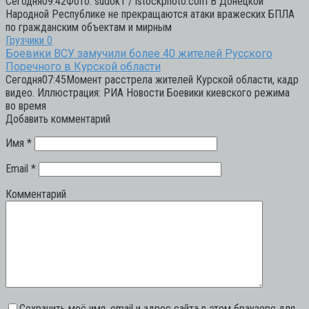
Сегодня09:42Фото: sudok1 / istockphoto.com В Донецкой
Народной Республике не прекращаются атаки вражеских БПЛА
по гражданским объектам и мирным
Грузчики
0
Боевики ВСУ замучили более 40 жителей Русского
Поречного в Курской области
Сегодня07:45Момент расстрела жителей Курской области, кадр
видео. Иллюстрация: РИА Новости Боевики киевского режима
во время
Добавить комментарий
Имя
*
Email
*
Комментарий
Сохранить моё имя, email и адрес сайта в этом браузере для