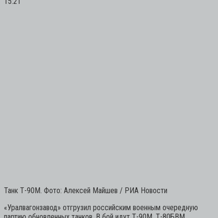
15:21
Танк Т-90М. Фото: Алексей Майшев / РИА Новости
«Уралвагонзавод» отгрузил российским военным очередную
партию обновленных танков. В бой идут Т-90М, Т-80БВМ