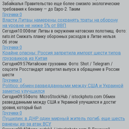
Забайкалья Правительство еще более снизило экологические
требования к бензину — до Евро-2. Таким
Грузчики
0
Власти Литвы намерены сохранять траты на оборону
на уровне не ниже 5% от ВВП
Сегодня10:00Флаг Литвы в окружении натовских полотнищ. Фото:
nato.int Снижать планку оборонных расходов в Литве нельзя.
Об этом
Грузчики
0
Крайне опасны: Россия запретила импорт шести типов
грузовиков из Китая
Сегодня09:57Китайские грузовики. Фото: Shot / Telegram /
соцсети Росстандарт запретил выпуск в обращение в России
шести
Грузчики
0
Politico: обмен разведданными между США и Украиной
заметно улучшился
Сегодня09:55Фото: MicroStockHub / istockphoto.com Обмен
разведданными между США и Украиной улучшился и достиг
уровня, который был
Грузчики
0
Пушилин: в ДНР один мирный житель погиб, еще шесть
ранены из-за атак ВСУ