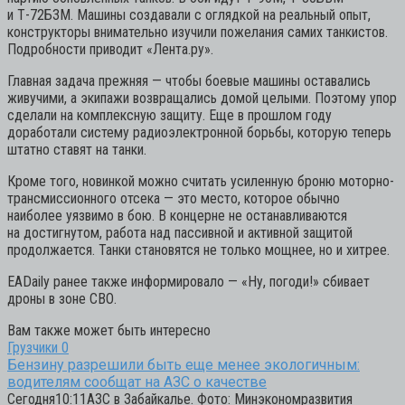
и Т-72Б3М. Машины создавали с оглядкой на реальный опыт,
конструкторы внимательно изучили пожелания самих танкистов.
Подробности приводит «Лента.ру».
Главная задача прежняя — чтобы боевые машины оставались
живучими, а экипажи возвращались домой целыми. Поэтому упор
сделали на комплексную защиту. Еще в прошлом году
доработали систему радиоэлектронной борьбы, которую теперь
штатно ставят на танки.
Кроме того, новинкой можно считать усиленную броню моторно-
трансмиссионного отсека — это место, которое обычно
наиболее уязвимо в бою. В концерне не останавливаются
на достигнутом, работа над пассивной и активной защитой
продолжается. Танки становятся не только мощнее, но и хитрее.
EADaily ранее также информировало — «Ну, погоди!» сбивает
дроны в зоне СВО.
Вам также может быть интересно
Грузчики
0
Бензину разрешили быть еще менее экологичным:
водителям сообщат на АЗС о качестве
Сегодня10:11АЗС в Забайкалье. Фото: Минэкономразвития