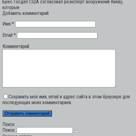
Брес Госдеп США согласовал реэкспорт вооружений Киеву,
которые
Добавить комментарий
Имя
*
Email
*
Комментарий
Сохранить моё имя, email и адрес сайта в этом браузере для
последующих моих комментариев.
Поиск
Поиск: