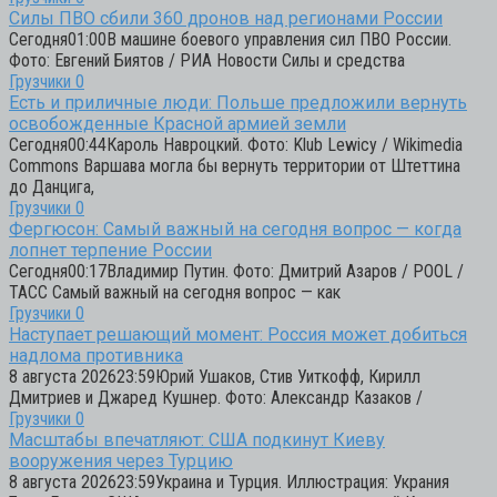
Силы ПВО сбили 360 дронов над регионами России
Сегодня01:00В машине боевого управления сил ПВО России.
Фото: Евгений Биятов / РИА Новости Силы и средства
Грузчики
0
Есть и приличные люди: Польше предложили вернуть
освобожденные Красной армией земли
Сегодня00:44Кароль Навроцкий. Фото: Klub Lewicy / Wikimedia
Commons Варшава могла бы вернуть территории от Штеттина
до Данцига,
Грузчики
0
Фергюсон: Самый важный на сегодня вопрос — когда
лопнет терпение России
Сегодня00:17Владимир Путин. Фото: Дмитрий Азаров / POOL /
ТАСС Самый важный на сегодня вопрос — как
Грузчики
0
Наступает решающий момент: Россия может добиться
надлома противника
8 августа 202623:59Юрий Ушаков, Стив Уиткофф, Кирилл
Дмитриев и Джаред Кушнер. Фото: Александр Казаков /
Грузчики
0
Масштабы впечатляют: США подкинут Киеву
вооружения через Турцию
8 августа 202623:59Украина и Турция. Иллюстрация: Украния