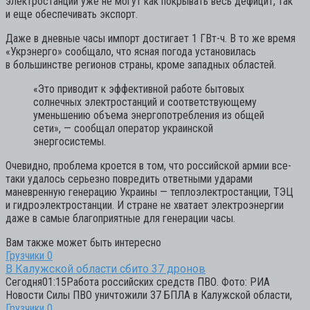
электростанции уже не могут как покрывать весь дефицит, так
и еще обеспечивать экспорт.
Даже в дневные часы импорт достигает 1 ГВт-ч. В то же время
«Укрэнерго» сообщало, что ясная погода установилась
в большинстве регионов страны, кроме западных областей.
«Это приводит к эффективной работе бытовых
солнечных электростанций и соответствующему
уменьшению объема энергопотребления из общей
сети»,
— сообщал оператор украинской
энергосистемы.
Очевидно, проблема кроется в том, что российской армии все-
таки удалось серьезно повредить ответными ударами
маневренную генерацию Украины — теплоэлектростанции, ТЭЦ
и гидроэлектростанции. И стране не хватает электроэнергии
даже в самые благоприятные для генерации часы.
Вам также может быть интересно
Грузчики
0
В Калужской области сбито 37 дронов
Сегодня01:15Работа российских средств ПВО. Фото: РИА
Новости Силы ПВО уничтожили 37 БПЛА в Калужской области,
Грузчики
0