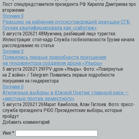
Пост спецпредставителя президента РФ Кирилла Дмитриева про
вторжение
Грузчики
0
Реакцию на избиение русскоговорящей девушки СГБ
Грузии квалифицировала как «саботаж»
5 августа 202621:48Мужчина, разбивший лицо туристке.
Иллюстрация: стоп-кадр Служба госбезопасности Грузии начала
расследование по статье
Грузчики
0
Появились первые подробности покушения
на гендиректора создателя дрона «Упырь»
5 августа 202621:29FPV-дрон «Упырь». Фото: «Повёрнутые
на Z войне» / Telegram Появились первые подробности
покушения на гендиректора
Грузчики
0
Атипичные выборы в Южной Осетии: главный риск —
«местные против неместного»
5 августа 202621:26Марат Камболов, Алан Гаглоев. Фото: пресс-
служба президента РЮО Президентские выборы, которые
пройдут
Добавить комментарий
Имя
*