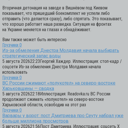
Вторичная детонация на заводе в Вишнёвом под Киевом
показывает, что пришедший боекомплект не успели либо
отправить (что делается сразу), либо спрятать. Это показывает,
что хорошо работает наша разведка. Ситуация на фронтах
на Украине меняется на глазах и обнадёживает.
Вам также может быть интересно
Грузчики
0
Из-за обмеления Днестра Молдавия начала выбирать
стратегический запас воды
5 августа 202622:23Георгий Хаждер. Иллюстрация: стоп-кадр /
соцсети Из-за обмеления Днестра Молдавия начала
использовать
Грузчики
0
ВС России сжимают «полукотел» на северо-востоке
Харьковщины — сводка
5 августа 202622:18Иллюстрация: Readovka.ru ВС России
продолжают сжимать «полукотел» на северо-востоке
Харьковской области, освободив на этот раз
Грузчики
0
Варвары у ворот: пост Дмитриева про Сеуту набрал уже
больше миллиона просмотров
5 августа 202621:56Пост Дмитриева. Иллюстрация: соцсеть Х