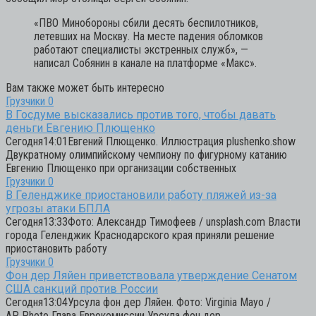
«ПВО Минобороны сбили десять беспилотников,
летевших на Москву. На месте падения обломков
работают специалисты экстренных служб»,
—
написал Собянин в канале на платформе «Макс».
Вам также может быть интересно
Грузчики
0
В Госдуме высказались против того, чтобы давать
деньги Евгению Плющенко
Сегодня14:01Евгений Плющенко. Иллюстрация plushenko.show
Двукратному олимпийскому чемпиону по фигурному катанию
Евгению Плющенко при организации собственных
Грузчики
0
В Геленджике приостановили работу пляжей из-за
угрозы атаки БПЛА
Сегодня13:33Фото: Александр Тимофеев / unsplash.com Власти
города Геленджик Краснодарского края приняли решение
приостановить работу
Грузчики
0
Фон дер Ляйен приветствовала утверждение Сенатом
США санкций против России
Сегодня13:04Урсула фон дер Ляйен. Фото: Virginia Mayo /
AP Photo Глава Еврокомиссии Урсула фон дер