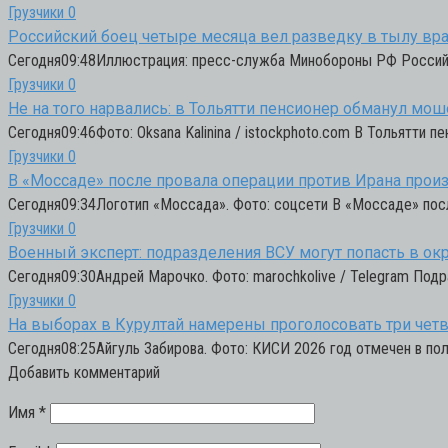
Грузчики
0
Российский боец четыре месяца вел разведку в тылу враг
Сегодня09:48Иллюстрация: пресс-служба Минобороны РФ Российс
Грузчики
0
Не на того нарвались: в Тольятти пенсионер обманул мо
Сегодня09:46Фото: Oksana Kalinina / istockphoto.com В Тольятти 
Грузчики
0
В «Моссаде» после провала операции против Ирана прои
Сегодня09:34Логотип «Моссада». Фото: соцсети В «Моссаде» посл
Грузчики
0
Военный эксперт: подразделения ВСУ могут попасть в ок
Сегодня09:30Андрей Марочко. Фото: marochkolive / Telegram Под
Грузчики
0
На выборах в Курултай намерены проголосовать три четв
Сегодня08:25Айгуль Забирова. Фото: КИСИ 2026 год отмечен в пол
Добавить комментарий
Имя
*