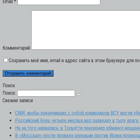
Email
*
Комментарий
Сохранить моё имя, email и адрес сайта в этом браузере для 
Поиск
Поиск:
Свежие записи
СМИ: якобы покончивших с собой командиров ВСУ могли уби
Российский боец четыре месяца вел разведку в тылу врага,
Не на того нарвались: в Тольятти пенсионер обманул мошен
В «Моссаде» после провала операции против Ирана произош