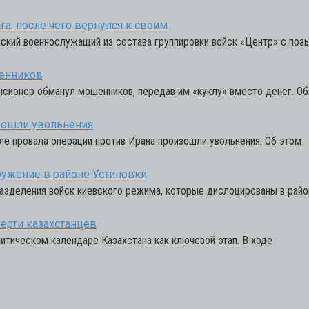
а, после чего вернулся к своим
кий военнослужащий из состава группировки войск «Центр» с поз
шенников
пенсионер обманул мошенников, передав им «куклу» вместо денег. О
зошли увольнения
е провала операции против Ирана произошли увольнения. Об этом
ружение в районе Устиновки
разделения войск киевского режима, которые дислоцированы в райо
ерти казахстанцев
итическом календаре Казахстана как ключевой этап. В ходе