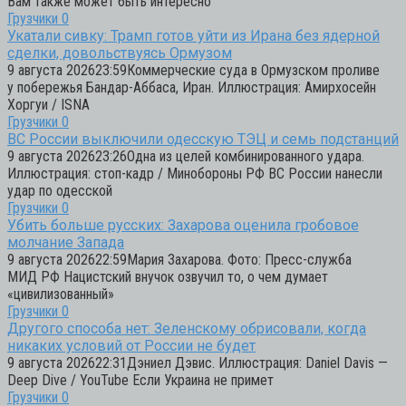
Вам также может быть интересно
Грузчики
0
Укатали сивку: Трамп готов уйти из Ирана без ядерной
сделки, довольствуясь Ормузом
9 августа 202623:59Коммерческие суда в Ормузском проливе
у побережья Бандар-Аббаса, Иран. Иллюстрация: Амирхосейн
Хоргуи / ISNA
Грузчики
0
ВС России выключили одесскую ТЭЦ и семь подстанций
9 августа 202623:26Одна из целей комбинированного удара.
Иллюстрация: стоп-кадр / Минобороны РФ ВС России нанесли
удар по одесской
Грузчики
0
Убить больше русских: Захарова оценила гробовое
молчание Запада
9 августа 202622:59Мария Захарова. Фото: Пресс-служба
МИД РФ Нацистский внучок озвучил то, о чем думает
«цивилизованный»
Грузчики
0
Другого способа нет: Зеленскому обрисовали, когда
никаких условий от России не будет
9 августа 202622:31Дэниел Дэвис. Иллюстрация: Daniel Davis —
Deep Dive / YouTube Если Украина не примет
Грузчики
0