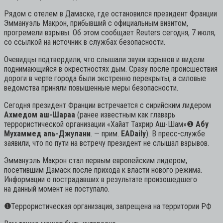
Рядом с отелем в Дамаске, где остановился президент Франции
Эммануэль Макрон, прибывший с официальным визитом,
прогремели взрывы. Об этом сообщает Reuters сегодня, 7 июля,
со ссылкой на источник в службах безопасности.
Очевидцы подтвердили, что слышали звуки взрывов и видели
поднимающийся в окрестностях дым. Сразу после происшествия
дороги в черте города были экстренно перекрыты, а силовые
ведомства приняли повышенные меры безопасности.
Сегодня президент Франции встречается с сирийским лидером
Ахмедом аш-Шараа
(ранее известным как главарь
террористической организации «Хайат Тахрир Аш-Шам»
❶
Абу
Мухаммед аль-Джулани
. — прим.
EADaily
). В пресс-службе
заявили, что по пути на встречу президент не слышал взрывов.
Эммануэль Макрон стал первым европейским лидером,
посетившим Дамаск после прихода к власти нового режима.
Информации о пострадавших в результате произошедшего
на данный момент не поступало.
❶
Террористическая организация, запрещена на территории РФ