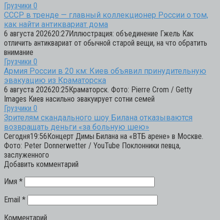
Грузчики
0
СССР в тренде — главный коллекционер России о том,
как найти антиквариат дома
6 августа 202620:27Иллюстрация: объединение Гжель Как
отличить антиквариат от обычной старой вещи, на что обратить
внимание
Грузчики
0
Армия России в 20 км: Киев объявил принудительную
эвакуацию из Краматорска
6 августа 202620:25Краматорск. Фото: Pierre Crom / Getty
Images Киев насильно эвакуирует сотни семей
Грузчики
0
Зрителям скандального шоу Билана отказываются
возвращать деньги «за больную шею»
Сегодня19:56Концерт Димы Билана на «ВТБ арене» в Москве.
Фото: Peter Donnerwetter / YouTube Поклонники певца,
заслуженного
Добавить комментарий
Имя
*
Email
*
Комментарий