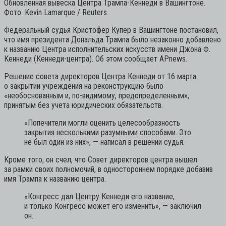
Обновленная вывеска Центра Трампа-Кеннеди в Вашингтоне.
Фото: Kevin Lamarque / Reuters
Федеральный судья Кристофер Купер в Вашингтоне постановил,
что имя президента Дональда Трампа было незаконно добавлено
к названию Центра исполнительских искусств имени Джона Ф.
Кеннеди (Кеннеди-центра). Об этом сообщает APnews.
Решение совета директоров Центра Кеннеди от 16 марта
о закрытии учреждения на реконструкцию было
«необоснованным и, по-видимому, предопределенным»,
принятым без учета юридических обязательств.
«Попечители могли оценить целесообразность
закрытия несколькими разумными способами. Это
не был один из них»,
— написал в решении судья.
Кроме того, он счел, что Совет директоров центра вышел
за рамки своих полномочий, в одностороннем порядке добавив
имя Трампа к названию центра.
«Конгресс дал Центру Кеннеди его название,
и только Конгресс может его изменить»,
— заключил
он.