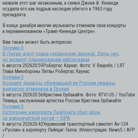
назвали этот шаг незаконным, а семья Джона Ф. Кеннеди
осудила его как подрыв наследия убитого в 1963 году
президента.
В конце декабря многие музыканты отменили свои концерты
в переименованном «Трамп-Кеннеди-Центре».
Вам также может быть интересно
Грузчики
0
В Литве ждут удара украинских дронов: Даты нет,
но момент планирования наблюдаем
6 августа 202620:59Робертас Каунас. Фото: V. Raupelis / LRT
Глава Минобороны Литвы Робертас Каунас
Грузчики
0
Концерт дважды сбежавшей из России певицы
внезапно отменили в Грузии
6 августа 202620:56Кристина Орбакайте. Фото: RTVI US / YouTube
Певица, заслуженная артистка России Кристина Орбакайте
Грузчики
0
Сотрудник аэропорта Лейпцига сбил дрон
со взрывчаткой ногой — DPA
6 августа 202620:42Украинский транспортный самолет Ан-124
«Руслан» в аэропорту Лейпциг-Галле. Иллюстрация: News5 / AFP
/