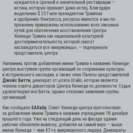
нуждается в срочной и значительной реставрации —
истина, которую признает даже истец. Благодаря
выделению $ 257 млн президентом Трампом
и одобрению Конгресса, ресурсы имеются, и мы по-
прежнему привержены использованию всех законных
путей для обеспечения восстановления Центра
Кеннеди-Трампа как национальной культурной
достопримечательности, которой смогут
наслаждаться все американцы»,
— подчеркнула
представитель центра.
Напомним, против добавления имени Трампа к названию Кеннеди-
центра выступили группа организаций по сохранению культуры
и исторического наследия, а также член Палаты представителей
Джойс Битти
, демократ от штата Огайо, которая является
членом совета директоров Центра Кеннеди по должности. Судья
удовлетворил иск Битти, однако отклонил заявления группы
организаций.
Как сообщало
EADaily
, Совет Кеннеди-центра проголосовал
за добавление имени Трампа в название учреждения 18 декабря
прошлого года. Уже на следующий день на фасаде здания
рабочие обновляли вывеску, добавляя на самый верх — выше
имени Кеннеди — имя 47-го американского лидера. Демократы