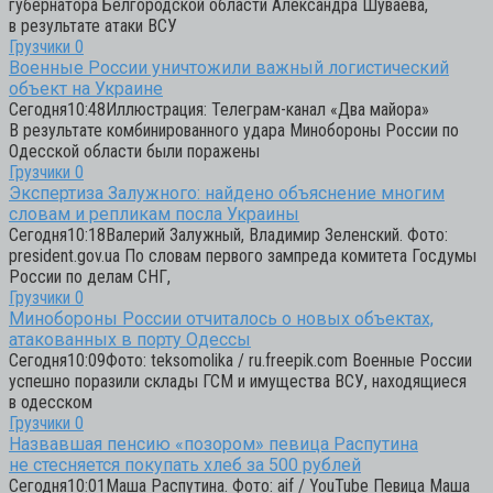
губернатора Белгородской области Александра Шуваева,
в результате атаки ВСУ
Грузчики
0
Военные России уничтожили важный логистический
объект на Украине
Сегодня10:48Иллюстрация: Телеграм-канал «Два майора»
В результате комбинированного удара Минобороны России по
Одесской области были поражены
Грузчики
0
Экспертиза Залужного: найдено объяснение многим
словам и репликам посла Украины
Сегодня10:18Валерий Залужный, Владимир Зеленский. Фото:
president.gov.ua По словам первого зампреда комитета Госдумы
России по делам СНГ,
Грузчики
0
Минобороны России отчиталось о новых объектах,
атакованных в порту Одессы
Сегодня10:09Фото: teksomolika / ru.freepik.com Военные России
успешно поразили склады ГСМ и имущества ВСУ, находящиеся
в одесском
Грузчики
0
Назвавшая пенсию «позором» певица Распутина
не стесняется покупать хлеб за 500 рублей
Сегодня10:01Маша Распутина. Фото: aif / YouTube Певица Маша