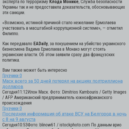
эксперта по терроризму
Клода Монике
, Служба безопасности
Украины так и не предоставила доказательств, обосновывающих
эти санкции.
«Возможно, истинной причиной стало нежелание Ермолаева
участвовать в масштабной коррупционной системе», — отметил
Филиппо.
Как передавало
EADaily
, за покушением на убийство украинского
бизнесмена Вадима Ермолаева в Монако могут стоять
украинские власти. Об этом заявили сразу два французских
политика.
Вам также может быть интересно
Грузчики
0
Маск всего за 50 дней потерял на акциях полтриллиона
долларов
Сегодня11:12Илон Маск. Фото: Dimitrios Kambouris / Getty Images
/ AFP Американский предприниматель южноафриканского
происхождения
Грузчики
0
Последняя информация об атаке ВСУ на Белгород в ночь
с 8 на 9 августа
Сегодня10:53Фото: blinow61 / istockphoto.com По данным врио