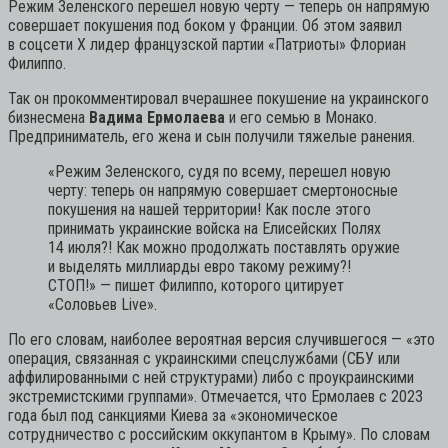
Режим Зеленского перешел новую черту — теперь он напрямую
совершает покушения под боком у Франции. Об этом заявил
в соцсети Х лидер французской партии «Патриоты» Флориан
Филиппо.
Так он прокомментировал вчерашнее покушение на украинского
бизнесмена
Вадима Ермолаева
и его семью в Монако.
Предприниматель, его жена и сын получили тяжелые ранения.
«Режим Зеленского, судя по всему, перешел новую
черту: теперь он напрямую совершает смертоносные
покушения на нашей территории! Как после этого
принимать украинские войска на Елисейских Полях
14 июля?! Как можно продолжать поставлять оружие
и выделять миллиарды евро такому режиму?!
СТОП!»
— пишет Филиппо, которого цитирует
«Соловьев Live».
По его словам, наиболее вероятная версия случившегося — «это
операция, связанная с украинскими спецслужбами (СБУ или
аффилированными с ней структурами) либо с проукраинскими
экстремистскими группами». Отмечается, что Ермолаев с 2023
года был под санкциями Киева за «экономическое
сотрудничество с российским оккупантом в Крыму». По словам