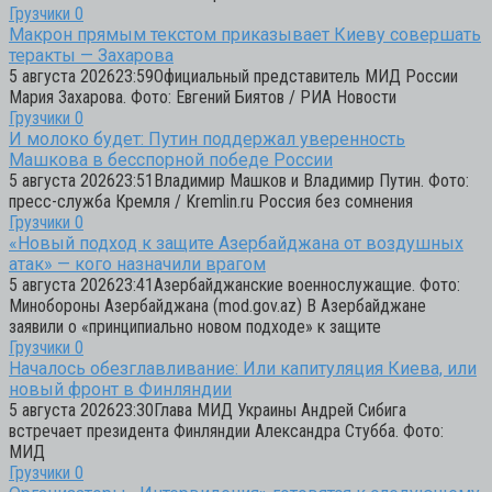
Грузчики
0
Макрон прямым текстом приказывает Киеву совершать
теракты — Захарова
5 августа 202623:59Официальный представитель МИД России
Мария Захарова. Фото: Евгений Биятов / РИА Новости
Грузчики
0
И молоко будет: Путин поддержал уверенность
Машкова в бесспорной победе России
5 августа 202623:51Владимир Машков и Владимир Путин. Фото:
пресс-служба Кремля / Kremlin.ru Россия без сомнения
Грузчики
0
«Новый подход к защите Азербайджана от воздушных
атак» — кого назначили врагом
5 августа 202623:41Азербайджанские военнослужащие. Фото:
Минобороны Азербайджана (mod.gov.az) В Азербайджане
заявили о «принципиально новом подходе» к защите
Грузчики
0
Началось обезглавливание: Или капитуляция Киева, или
новый фронт в Финляндии
5 августа 202623:30Глава МИД Украины Андрей Сибига
встречает президента Финляндии Александра Стубба. Фото:
МИД
Грузчики
0