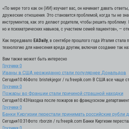
«По мере того как он (ИИ) изучает вас, он начинает давать ответ
дружеские отношения. Это становится проблемой, когда ты не зна
инструментов, как это делают родители, чтобы решить проблему.
но и психиатрических навыков, с участием семей пациентов», — от
Как передавало
EADaily
, в сентябре прошлого года Италия стала
технологию для нанесения вреда другим, включая создание так н
Вам также может быть интересно
Грузчики
0
Иваны в США неожиданно стали популярнее Дональдов
Сегодня10:46Фото: bristekjegor / ru.freepik.com В США все чаще
Грузчики
0
Пожары во Франции стали причиной страшной находки
Сегодня10:43Находка после пожаров во французском департамент
Грузчики
0
Банки Киргизии перестали принимать российские рубли 
Сегодня10:31Фото: rborzin / ru.freepik.com Банки Киргизии перес
Грузчики
0