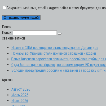
Сохранить моё имя, email и адрес сайта в этом браузере для 
Поиск
Поиск:
Свежие записи
Иваны в США неожиданно стали популярнее Дональдов
Пожары во Франции стали причиной страшной находки
Банки Киргизии перестали принимать российские рубли для
Суда боятся идти на Украину, но совсем рядом ЕС ведет кр
Володин предупредил россиян о наказании за продажу sim-к
Архивы
Август 2026
Июль 2026
Июнь 2026