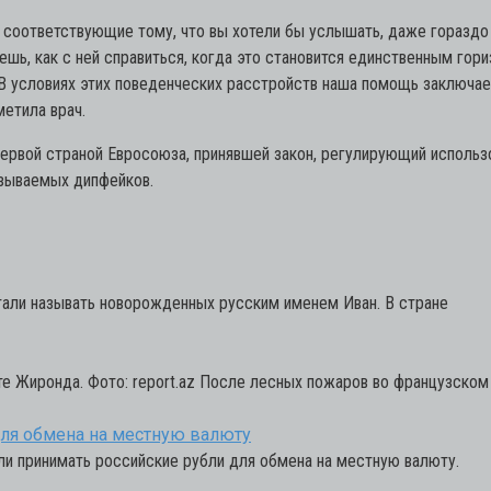
ы, соответствующие тому, что вы хотели бы услышать, даже гораздо
ешь, как с ней справиться, когда это становится единственным гор
 В условиях этих поведенческих расстройств наша помощь заключает
метила врач.
 первой страной Евросоюза, принявшей закон, регулирующий использ
азываемых дипфейков.
 стали называть новорожденных русским именем Иван. В стране
е Жиронда. Фото: report.az После лесных пожаров во французско
для обмена на местную валюту
тали принимать российские рубли для обмена на местную валюту.