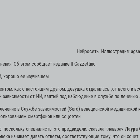
Нейросеть. Иллюстрация: agsa
ения. Об этом сообщает издание Il Gazzettino.
И, хорошо ее изучившем.
нтом, как с настоящим другом, девушка отдалилась „от всего и все
й зависимости от ИИ, взятый под наблюдение в службе по лечению 
 лечение в Службе зависимостей (Serd) венецианской медицинской к
пользованием смартфонов или соцсетей.
, поскольку специалисты это предвидели, сказала главврач
Лаура 
овека начинает давать ответы, соответствующие тому, что он хочет