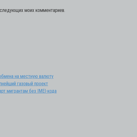
последующих моих комментариев.
 обмена на местную валюту
упнейший газовый проект
арт мигрантам без IMEI-кода