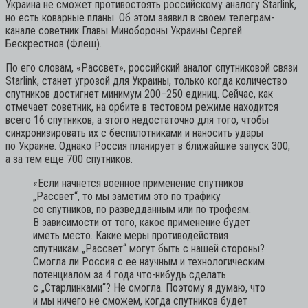
Украина не сможет противостоять российскому аналогу Starlink,
но есть коварные планы. Об этом заявил в своем телеграм-
канале советник Главы Минобороны Украины Сергей
Бескрестнов (Флеш).
По его словам, «Рассвет», российский аналог спутниковой связи
Starlink, станет угрозой для Украины, только когда количество
спутников достигнет минимум 200−250 единиц. Сейчас, как
отмечает советник, на орбите в тестовом режиме находится
всего 16 спутников, а этого недостаточно для того, чтобы
синхронизировать их с беспилотниками и наносить удары
по Украине. Однако Россия планирует в ближайшие запуск 300,
а за тем еще 700 спутников.
«Если начнется военное применение спутников
„Рассвет“, то мы заметим это по трафику
со спутников, по разведданным или по трофеям.
В зависимости от того, какое применение будет
иметь место. Какие меры противодействия
спутникам „Рассвет“ могут быть с нашей стороны?
Смогла ли Россия с ее научным и технологическим
потенциалом за 4 года что-нибудь сделать
с „Старлинками“? Не смогла. Поэтому я думаю, что
и мы ничего не сможем, когда спутников будет