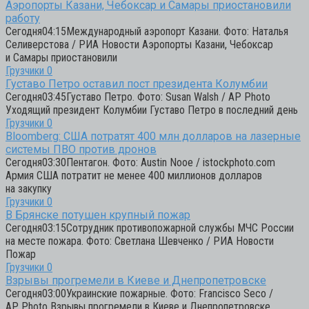
Аэропорты Казани, Чебоксар и Самары приостановили
работу
Сегодня04:15Международный аэропорт Казани. Фото: Наталья
Селиверстова / РИА Новости Аэропорты Казани, Чебоксар
и Самары приостановили
Грузчики
0
Густаво Петро оставил пост президента Колумбии
Сегодня03:45Густаво Петро. Фото: Susan Walsh / AP Photo
Уходящий президент Колумбии Густаво Петро в последний день
Грузчики
0
Bloomberg: США потратят 400 млн долларов на лазерные
системы ПВО против дронов
Сегодня03:30Пентагон. Фото: Austin Nooe / istockphoto.com
Армия США потратит не менее 400 миллионов долларов
на закупку
Грузчики
0
В Брянске потушен крупный пожар
Сегодня03:15Сотрудник противопожарной службы МЧС России
на месте пожара. Фото: Светлана Шевченко / РИА Новости
Пожар
Грузчики
0
Взрывы прогремели в Киеве и Днепропетровске
Сегодня03:00Украинские пожарные. Фото: Francisco Seco /
AP Photo Взрывы прогремели в Киеве и Днепропетровске,