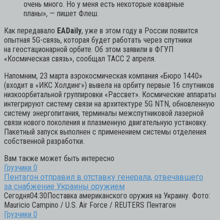
очень много. Но у меня есть некоторые коварные
планы»,
— пишет Флеш.
Как передавало
EADaily
, уже в этом году в России появится
опытная 5G-связь, которая будет работать через спутники
на геостационарной орбите. Об этом заявили в ФГУП
«Космическая связь», сообщал ТАСС 2 апреля.
Напомним, 23 марта аэрокосмическая компания «Бюро 1440»
(входит в «ИКС Холдинг») вывела на орбиту первые 16 спутников
низкоорбитальной группировки «Рассвет». Космические аппараты
интегрируют систему связи на архитектуре 5G NTN, обновленную
систему энергопитания, терминалы межспутниковой лазерной
связи нового поколения и плазменную двигательную установку.
Пакетный запуск выполнен с применением системы отделения
собственной разработки.
Вам также может быть интересно
Грузчики
0
Пентагон отправил в отставку генерала, отвечавшего
за снабжение Украины оружием
Сегодня04:30Поставка американского оружия на Украину. Фото:
Mauricio Campino / U.S. Air Force / REUTERS Пентагон
Грузчики
0