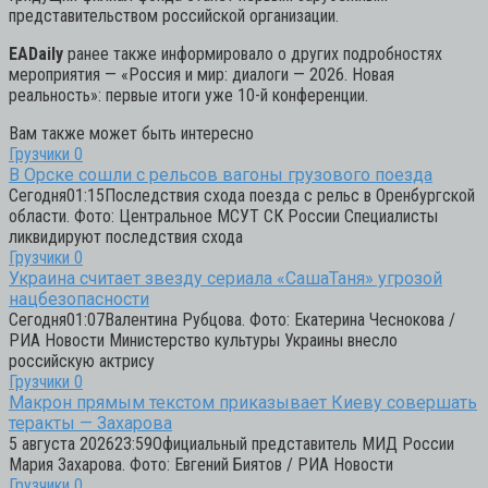
представительством российской организации.
EADaily
ранее также информировало о других подробностях
мероприятия — «Россия и мир: диалоги — 2026. Новая
реальность»: первые итоги уже 10-й конференции.
Вам также может быть интересно
Грузчики
0
В Орске сошли с рельсов вагоны грузового поезда
Сегодня01:15Последствия схода поезда с рельс в Оренбургской
области. Фото: Центральное МСУТ СК России Специалисты
ликвидируют последствия схода
Грузчики
0
Украина считает звезду сериала «СашаТаня» угрозой
нацбезопасности
Сегодня01:07Валентина Рубцова. Фото: Екатерина Чеснокова /
РИА Новости Министерство культуры Украины внесло
российскую актрису
Грузчики
0
Макрон прямым текстом приказывает Киеву совершать
теракты — Захарова
5 августа 202623:59Официальный представитель МИД России
Мария Захарова. Фото: Евгений Биятов / РИА Новости
Грузчики
0