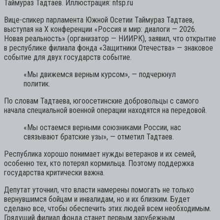
Таймураз Тадтаев. Иллюстрация: nfsp.ru
Вице-спикер парламента Южной Осетии Таймураз Тадтаев,
выступая на X конференции «Россия и мир: диалоги — 2026.
Новая реальность» (организатор — НИИРК), заявил, что открытие
в республике филиала фонда «Защитники Отечества» — знаковое
событие для двух государств событие.
«Мы движемся верным курсом»,
— подчеркнул
политик.
По словам Тадтаева, югоосетинские добровольцы с самого
начала специальной военной операции находятся на передовой.
«Мы остаемся верными союзниками России, нас
связывают братские узы»,
— отметил Тадтаев.
Республика хорошо понимает нужды ветеранов и их семей,
особенно тех, кто потерял кормильца. Поэтому поддержка
государства критически важна.
Депутат уточнил, что власти намерены помогать не только
вернувшимся бойцам и инвалидам, но и их близким. Будет
сделано все, чтобы обеспечить этих людей всем необходимым.
Грядущий филиал фонда станет первым зарубежным