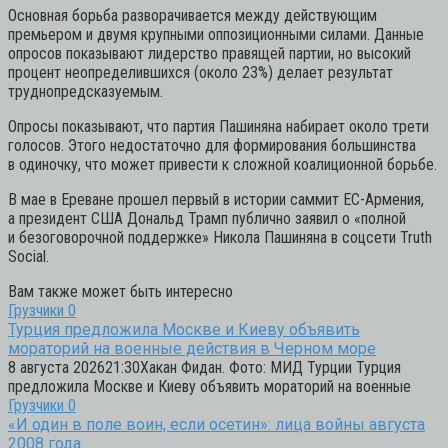
Основная борьба разворачивается между действующим
премьером и двумя крупными оппозиционными силами. Данные
опросов показывают лидерство правящей партии, но высокий
процент неопределившихся (около 23%) делает результат
труднопредсказуемым.
Опросы показывают, что партия Пашиняна набирает около трети
голосов. Этого недостаточно для формирования большинства
в одиночку, что может привести к сложной коалиционной борьбе.
В мае в Ереване прошел первый в истории саммит ЕС-Армения,
а президент США Дональд Трамп публично заявил о «полной
и безоговорочной поддержке» Никола Пашиняна в соцсети Truth
Social.
Вам также может быть интересно
Грузчики
0
Турция предложила Москве и Киеву объявить
мораторий на военные действия в Черном море
8 августа 202621:30Хакан Фидан. Фото: МИД Турции Турция
предложила Москве и Киеву объявить мораторий на военные
Грузчики
0
«И один в поле воин, если осетин»: лица войны августа
2008 года