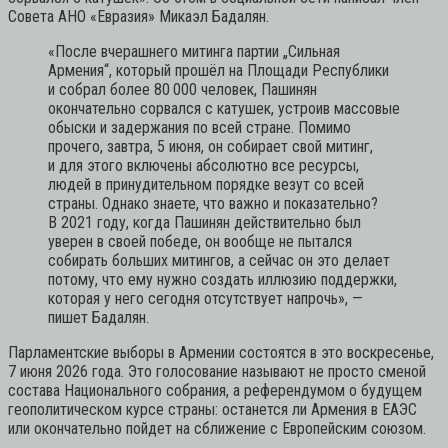
Совета АНО «Евразия» Микаэл Бадалян.
«После вчерашнего митинга партии „Сильная
Армения“, который прошёл на Площади Республики
и собрал более 80 000 человек, Пашинян
окончательно сорвался с катушек, устроив массовые
обыски и задержания по всей стране. Помимо
прочего, завтра, 5 июня, он собирает свой митинг,
и для этого включены абсолютно все ресурсы,
людей в принудительном порядке везут со всей
страны. Однако знаете, что важно и показательно?
В 2021 году, когда Пашинян действительно был
уверен в своей победе, он вообще не пытался
собирать больших митингов, а сейчас он это делает
потому, что ему нужно создать иллюзию поддержки,
которая у него сегодня отсутствует напрочь»,
—
пишет Бадалян.
Парламентские выборы в Армении состоятся в это воскресенье,
7 июня 2026 года. Это голосование называют не просто сменой
состава Национального собрания, а референдумом о будущем
геополитическом курсе страны: останется ли Армения в ЕАЭС
или окончательно пойдет на сближение с Европейским союзом.