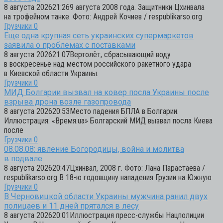
8 августа 202621:269 августа 2008 года. Защитники Цхинвала
на трофейном танке. Фото: Андрей Кочиев / respublikarso.org
Грузчики
0
Еще одна крупная сеть украинских супермаркетов
заявила о проблемах с поставками
8 августа 202621:07Вертолёт, сбрасывающий воду
в воскресенье над местом российского ракетного удара
в Киевской области Украины.
Грузчики
0
МИД Болгарии вызвал на ковер посла Украины после
взрыва дрона возле газопровода
8 августа 202620:53Место падения БПЛА в Болгарии.
Иллюстрация: «Время.ua» Болгарский МИД вызвал посла Киева
после
Грузчики
0
08.08.08: явление Богородицы, война и молитва
в подвале
8 августа 202620:47Цхинвал, 2008 г. Фото: Лана Парастаева /
respublikarso.org В 18-ю годовщину нападения Грузии на Южную
Грузчики
0
В Черновицкой области Украины мужчина ранил двух
полицаев и 11 дней прятался в лесу
8 августа 202620:01Иллюстрация пресс-службы Нацполиции