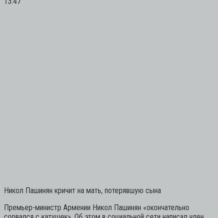
13:47
Никол Пашинян кричит на мать, потерявшую сына
Премьер-министр Армении Никол Пашинян «окончательно
сорвался с катушек». Об этом в социальной сети написал член