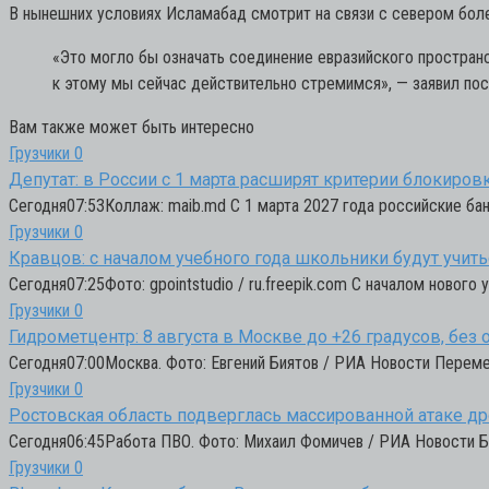
В нынешних условиях Исламабад смотрит на связи с севером бол
«Это могло бы означать соединение евразийского простран
к этому мы сейчас действительно стремимся»,
— заявил пос
Вам также может быть интересно
Грузчики
0
Депутат: в России с 1 марта расширят критерии блокиро
Сегодня07:53Коллаж: maib.md С 1 марта 2027 года российские ба
Грузчики
0
Кравцов: с началом учебного года школьники будут учит
Сегодня07:25Фото: gpointstudio / ru.freepik.com С началом новог
Грузчики
0
Гидрометцентр: 8 августа в Москве до +26 градусов, без 
Сегодня07:00Москва. Фото: Евгений Биятов / РИА Новости Переме
Грузчики
0
Ростовская область подверглась массированной атаке д
Сегодня06:45Работа ПВО. Фото: Михаил Фомичев / РИА Новости 
Грузчики
0