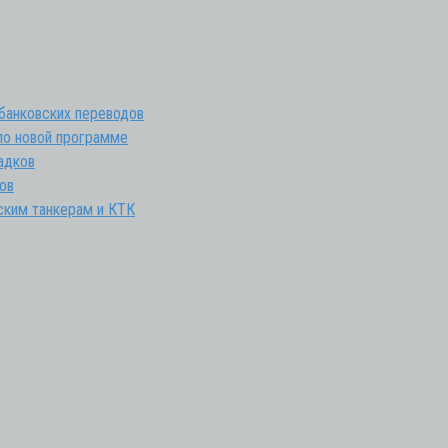
 банковских переводов
 по новой программе
адков
ов
ским танкерам и КТК