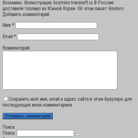
Козьмино. Иллюстрация: kozmino.transneft.ru В Россию
доставили топливо из Южной Кореи. Об этом пишет Reuters.
Добавить комментарий
Имя
*
Email
*
Комментарий
Сохранить моё имя, email и адрес сайта в этом браузере для
последующих моих комментариев.
Поиск
Поиск: