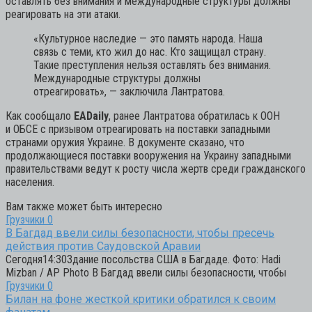
оставлять без внимания и международные структуры должны
реагировать на эти атаки.
«Культурное наследие — это память народа. Наша
связь с теми, кто жил до нас. Кто защищал страну.
Такие преступления нельзя оставлять без внимания.
Международные структуры должны
отреагировать»,
— заключила Лантратова.
Как сообщало
EADaily
, ранее Лантратова обратилась к ООН
и ОБСЕ с призывом отреагировать на поставки западными
странами оружия Украине. В документе сказано, что
продолжающиеся поставки вооружения на Украину западными
правительствами ведут к росту числа жертв среди гражданского
населения.
Вам также может быть интересно
Грузчики
0
В Багдад ввели силы безопасности, чтобы пресечь
действия против Саудовской Аравии
Сегодня14:30Здание посольства США в Багдаде. Фото: Hadi
Mizban / AP Photo В Багдад ввели силы безопасности, чтобы
Грузчики
0
Билан на фоне жесткой критики обратился к своим