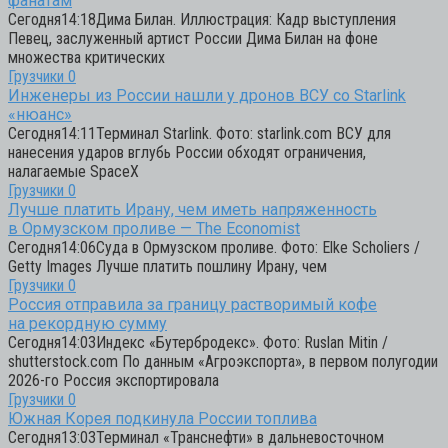
фанатам
Сегодня14:18Дима Билан. Иллюстрация: Кадр выступления
Певец, заслуженный артист России Дима Билан на фоне
множества критических
Грузчики
0
Инженеры из России нашли у дронов ВСУ со Starlink
«нюанс»
Сегодня14:11Терминал Starlink. Фото: starlink.com ВСУ для
нанесения ударов вглубь России обходят ограничения,
налагаемые SpaceX
Грузчики
0
Лучше платить Ирану, чем иметь напряженность
в Ормузском проливе — The Economist
Сегодня14:06Суда в Ормузском проливе. Фото: Elke Scholiers /
Getty Images Лучше платить пошлину Ирану, чем
Грузчики
0
Россия отправила за границу растворимый кофе
на рекордную сумму
Сегодня14:03Индекс «Бутербродекс». Фото: Ruslan Mitin /
shutterstock.com По данным «Агроэкспорта», в первом полугодии
2026-го Россия экспортировала
Грузчики
0
Южная Корея подкинула России топлива
Сегодня13:03Терминал «Транснефти» в дальневосточном