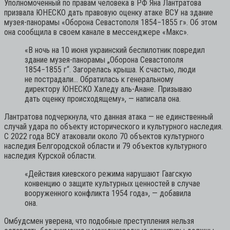
Уполномоченный по правам человека в РФ Яна Лантратова
призвала ЮНЕСКО дать правовую оценку атаке ВСУ на здание
музея-панорамы «Оборона Севастополя 1854−1855 г». Об этом
она сообщила в своем канале в мессенджере «Макс».
«В ночь на 10 июня украинский беспилотник повредил
здание музея-панорамы „Оборона Севастополя
1854−1855 г“. Загорелась крыша. К счастью, люди
не пострадали… Обратилась к генеральному
директору ЮНЕСКО Халеду аль-Анане. Призываю
дать оценку происходящему»,
— написала она.
Лантратова подчеркнула, что данная атака — не единственный
случай удара по объекту исторического и культурного наследия.
С 2022 года ВСУ атаковали около 70 объектов культурного
наследия Белгородской области и 79 объектов культурного
наследия Курской области.
«Действия киевского режима нарушают Гаагскую
конвенцию о защите культурных ценностей в случае
вооруженного конфликта 1954 года»,
— добавила
она.
Омбудсмен уверена, что подобные преступления нельзя