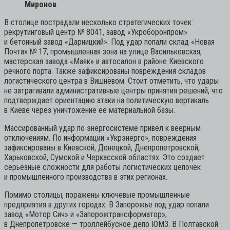
Миронов
.
В столице пострадали несколько стратегических точек:
рекрутинговый центр № 8041, завод «Укроборонпром»
и бетонный завод «Дарницкий». Под удар попали склад «Новая
Почта» № 17, промышленная зона на улице Васильковская,
мастерская завода «Маяк» и автосалон в районе Киевского
речного порта. Также зафиксированы повреждения складов
логистического центра в Вишнёвом. Стоит отметить, что удары
не затрагивали административные центры принятия решений, что
подтверждает ориентацию атаки на политическую вертикаль
в Киеве через уничтожение её материальной базы.
Массированный удар по энергосистеме привел к веерным
отключениям. По информации «Укрэнерго», повреждения
зафиксированы в Киевской, Донецкой, Днепропетровской,
Харьковской, Сумской и Черкасской областях. Это создает
серьезные сложности для работы логистических цепочек
и промышленного производства в этих регионах.
Помимо столицы, поражены ключевые промышленные
предприятия в других городах. В Запорожье под удар попали
завод «Мотор Сич» и «Запорожтрансформатор»,
в Днепропетровске — троллейбусное депо ЮМЗ. В Полтавской