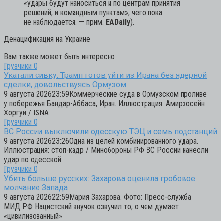
«удары будут наноситься и по центрам принятия
решений, и командным пунктам», чего пока
не наблюдается. — прим.
EADaily
).
Денацификация на Украине
Вам также может быть интересно
Грузчики
0
Укатали сивку: Трамп готов уйти из Ирана без ядерной
сделки, довольствуясь Ормузом
9 августа 202623:59Коммерческие суда в Ормузском проливе
у побережья Бандар-Аббаса, Иран. Иллюстрация: Амирхосейн
Хоргуи / ISNA
Грузчики
0
ВС России выключили одесскую ТЭЦ и семь подстанций
9 августа 202623:26Одна из целей комбинированного удара.
Иллюстрация: стоп-кадр / Минобороны РФ ВС России нанесли
удар по одесской
Грузчики
0
Убить больше русских: Захарова оценила гробовое
молчание Запада
9 августа 202622:59Мария Захарова. Фото: Пресс-служба
МИД РФ Нацистский внучок озвучил то, о чем думает
«цивилизованный»