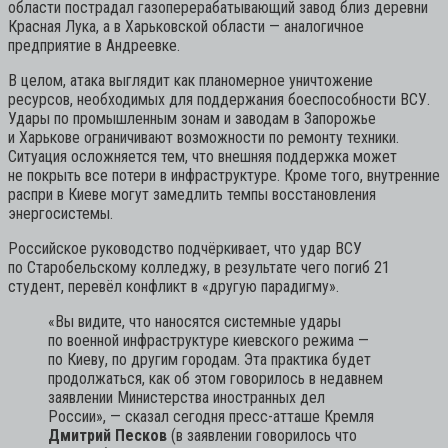
области пострадал газоперерабатывающий завод близ деревни
Красная Лука, а в Харьковской области — аналогичное
предприятие в Андреевке.
В целом, атака выглядит как планомерное уничтожение
ресурсов, необходимых для поддержания боеспособности ВСУ.
Удары по промышленным зонам и заводам в Запорожье
и Харькове ограничивают возможности по ремонту техники.
Ситуация осложняется тем, что внешняя поддержка может
не покрыть все потери в инфраструктуре. Кроме того, внутренние
распри в Киеве могут замедлить темпы восстановления
энергосистемы.
Российское руководство подчёркивает, что удар ВСУ
по Старобельскому колледжу, в результате чего погиб 21
студент, перевёл конфликт в «другую парадигму».
«Вы видите, что наносятся системные удары
по военной инфраструктуре киевского режима —
по Киеву, по другим городам. Эта практика будет
продолжаться, как об этом говорилось в недавнем
заявлении Министерства иностранных дел
России»,
— сказал сегодня пресс-атташе Кремля
Дмитрий Песков
(в заявлении говорилось что