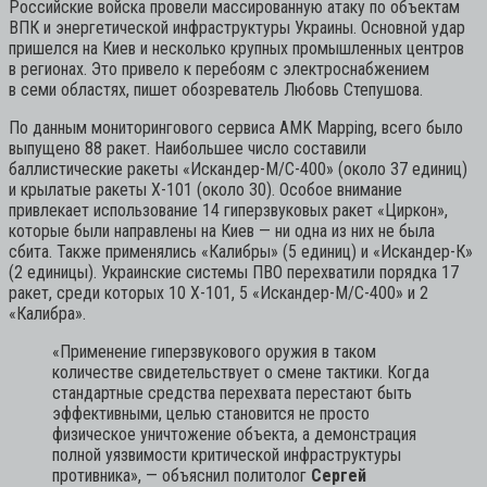
Российские войска провели массированную атаку по объектам
ВПК и энергетической инфраструктуры Украины. Основной удар
пришелся на Киев и несколько крупных промышленных центров
в регионах. Это привело к перебоям с электроснабжением
в семи областях, пишет обозреватель Любовь Степушова.
По данным мониторингового сервиса AMK Mapping, всего было
выпущено 88 ракет. Наибольшее число составили
баллистические ракеты «Искандер-М/С-400» (около 37 единиц)
и крылатые ракеты Х-101 (около 30). Особое внимание
привлекает использование 14 гиперзвуковых ракет «Циркон»,
которые были направлены на Киев — ни одна из них не была
сбита. Также применялись «Калибры» (5 единиц) и «Искандер-К»
(2 единицы). Украинские системы ПВО перехватили порядка 17
ракет, среди которых 10 Х-101, 5 «Искандер-М/С-400» и 2
«Калибра».
«Применение гиперзвукового оружия в таком
количестве свидетельствует о смене тактики. Когда
стандартные средства перехвата перестают быть
эффективными, целью становится не просто
физическое уничтожение объекта, а демонстрация
полной уязвимости критической инфраструктуры
противника»,
— объяснил политолог
Сергей