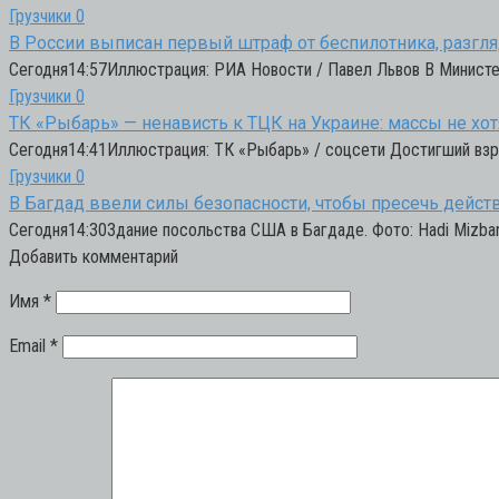
Грузчики
0
В России выписан первый штраф от беспилотника, разг
Сегодня14:57Иллюстрация: РИА Новости / Павел Львов В Министе
Грузчики
0
ТК «Рыбарь» — ненависть к ТЦК на Украине: массы не хот
Сегодня14:41Иллюстрация: ТК «Рыбарь» / соцсети Достигший взр
Грузчики
0
В Багдад ввели силы безопасности, чтобы пресечь дейст
Сегодня14:30Здание посольства США в Багдаде. Фото: Hadi Mizba
Добавить комментарий
Имя
*
Email
*