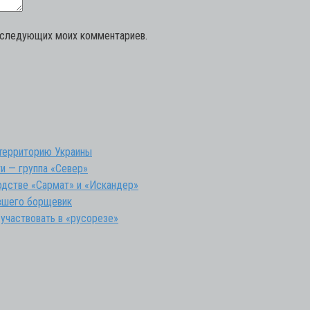
последующих моих комментариев.
 территорию Украины
и — группа «Север»
водстве «Сармат» и «Искандер»
евшего борщевик
 участвовать в «русорезе»