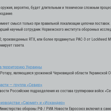
 оружия, вероятно, будет длительным и технически сложным проце
издание.
 имеет смысл только при правильной локализации цепочки поставок.
старший научный сотрудник Норвежского института оборонных иссле
2, произведенных RTX, или более продвинутых PAC-3 от Lockheed M
мирует газета.
ла территорию Украины
 Ротару, являющаяся уроженкой Черновицкой области Украинской С
асти — группа «Север»
вости Российские подразделения из состава группировки войск «С
оизводстве «Сармат» и «Искандер»
Министерство обороны РФ / РИА Новости Евросоюз включил в санк