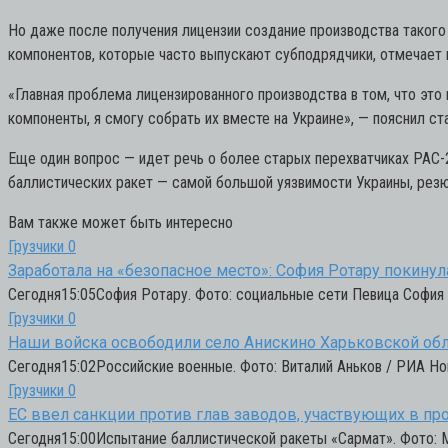
Но даже после получения лицензии создание производства такого
компонентов, которые часто выпускают субподрядчики, отмечает 
«Главная проблема лицензированного производства в том, что это
компоненты, я смогу собрать их вместе на Украине», — пояснил 
Еще один вопрос — идет речь о более старых перехватчиках PAC-
баллистических ракет — самой большой уязвимости Украины, резю
Вам также может быть интересно
Грузчики
0
Заработала на «безопасное место»: София Ротару покину
Сегодня15:05София Ротару. Фото: социальные сети Певица София
Грузчики
0
Наши войска освободили село Анискино Харьковской обл
Сегодня15:02Российские военные. Фото: Виталий Аньков / РИА Но
Грузчики
0
ЕС ввел санкции против глав заводов, участвующих в пр
Сегодня15:00Испытание баллистической ракеты «Сармат». Фото: 