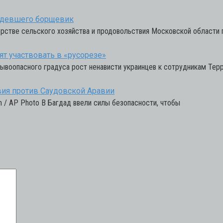
лядевшего борщевик
рстве сельского хозяйства и продовольствия Московской области 
ят участвовать в «русорезе»
ывоопасного градуса рост ненависти украинцев к сотрудникам Тер
вия против Саудовской Аравии
n / AP Photo В Багдад ввели силы безопасности, чтобы