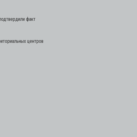
подтвердили факт
риториальных центров