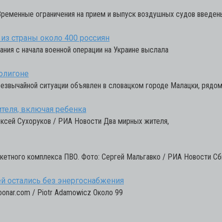
ременные ограничения на прием и выпуск воздушных судов введены
 из страны около 400 россиян
ния с начала военной операции на Украине выслала
олигоне
резвычайной ситуации объявлен в словацком городе Малацки, рядо
ителя, включая ребенка
ксей Сухоруков / РИА Новости Два мирных жителя,
акетного комплекса ПВО. Фото: Сергей Мальгавко / РИА Новости С
ей остались без энергоснабжения
oonar.com / Piotr Adamowicz Около 99