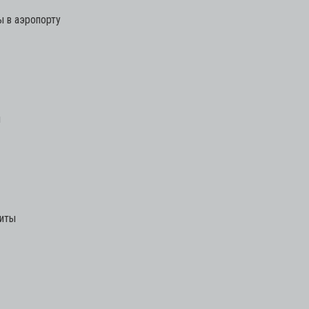
 в аэропорту
м
биты