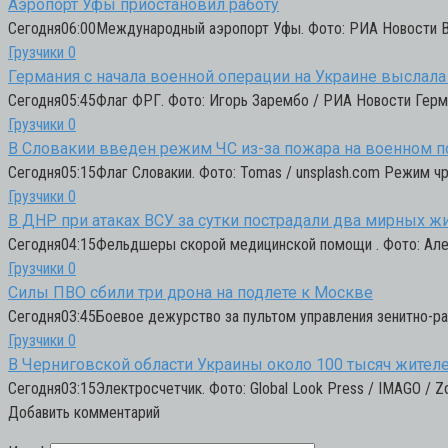
Аэропорт Уфы приостановил работу
Сегодня06:00Международный аэропорт Уфы. Фото: РИА Новости В
Грузчики
0
Германия с начала военной операции на Украине выслала
Сегодня05:45Флаг ФРГ. Фото: Игорь Зарембо / РИА Новости Герма
Грузчики
0
В Словакии введен режим ЧС из-за пожара на военном п
Сегодня05:15Флаг Словакии. Фото: Tomas / unsplash.com Режим ч
Грузчики
0
В ДНР при атаках ВСУ за сутки пострадали два мирных ж
Сегодня04:15Фельдшеры скорой медицинской помощи . Фото: Але
Грузчики
0
Силы ПВО сбили три дрона на подлете к Москве
Сегодня03:45Боевое дежурство за пультом управления зенитно-р
Грузчики
0
В Черниговской области Украины около 100 тысяч жител
Сегодня03:15Электросчетчик. Фото: Global Look Press / IMAGO / Z
Добавить комментарий