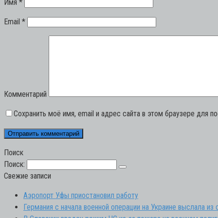
Имя
*
Email
*
Комментарий
Сохранить моё имя, email и адрес сайта в этом браузере для 
Поиск
Поиск:
Свежие записи
Аэропорт Уфы приостановил работу
Германия с начала военной операции на Украине выслала из