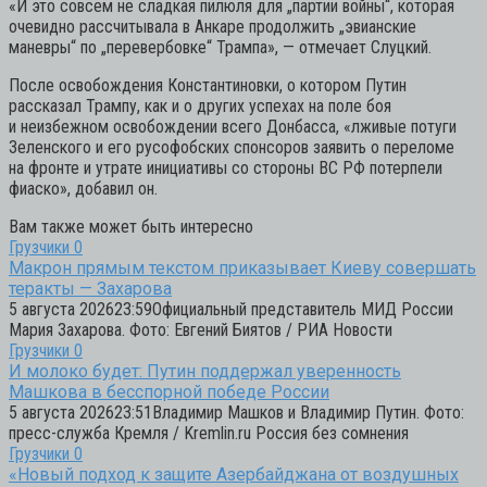
«И это совсем не сладкая пилюля для „партии войны“, которая
очевидно рассчитывала в Анкаре продолжить „эвианские
маневры“ по „перевербовке“ Трампа», — отмечает Слуцкий.
После освобождения Константиновки, о котором Путин
рассказал Трампу, как и о других успехах на поле боя
и неизбежном освобождении всего Донбасса, «лживые потуги
Зеленского и его русофобских спонсоров заявить о переломе
на фронте и утрате инициативы со стороны ВС РФ потерпели
фиаско», добавил он.
Вам также может быть интересно
Грузчики
0
Макрон прямым текстом приказывает Киеву совершать
теракты — Захарова
5 августа 202623:59Официальный представитель МИД России
Мария Захарова. Фото: Евгений Биятов / РИА Новости
Грузчики
0
И молоко будет: Путин поддержал уверенность
Машкова в бесспорной победе России
5 августа 202623:51Владимир Машков и Владимир Путин. Фото:
пресс-служба Кремля / Kremlin.ru Россия без сомнения
Грузчики
0
«Новый подход к защите Азербайджана от воздушных