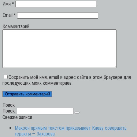
Имя
*
Email
*
Комментарий
Сохранить моё имя, email и адрес сайта в этом браузере для
последующих моих комментариев.
Поиск
Поиск:
Свежие записи
Макрон прямым текстом приказывает Киеву совершать
теракты — Захарова