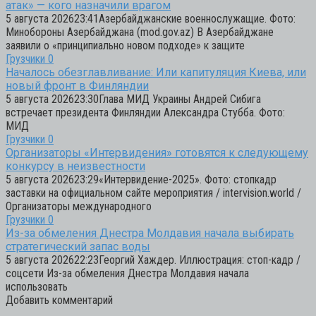
атак» — кого назначили врагом
5 августа 202623:41Азербайджанские военнослужащие. Фото:
Минобороны Азербайджана (mod.gov.az) В Азербайджане
заявили о «принципиально новом подходе» к защите
Грузчики
0
Началось обезглавливание: Или капитуляция Киева, или
новый фронт в Финляндии
5 августа 202623:30Глава МИД Украины Андрей Сибига
встречает президента Финляндии Александра Стубба. Фото:
МИД
Грузчики
0
Организаторы «Интервидения» готовятся к следующему
конкурсу в неизвестности
5 августа 202623:29«Интервидение-2025». Фото: стопкадр
заставки на официальном сайте мероприятия / intervision.world /
Организаторы международного
Грузчики
0
Из-за обмеления Днестра Молдавия начала выбирать
стратегический запас воды
5 августа 202622:23Георгий Хаждер. Иллюстрация: стоп-кадр /
соцсети Из-за обмеления Днестра Молдавия начала
использовать
Добавить комментарий