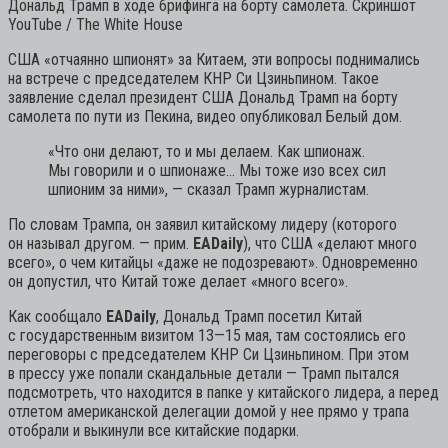
Дональд Трамп в ходе брифинга на борту самолета. Скриншот
YouTube / The White House
США «отчаянно шпионят» за Китаем, эти вопросы поднимались
на встрече с председателем КНР Си Цзиньпином. Такое
заявление сделал президент США Дональд Трамп на борту
самолета по пути из Пекина, видео опубликовал Белый дом.
«Что они делают, то и мы делаем. Как шпионаж.
Мы говорили и о шпионаже… Мы тоже изо всех сил
шпионим за ними»,
— сказал Трамп журналистам.
По словам Трампа, он заявил китайскому лидеру (которого
он называл другом. — прим.
EADaily
), что США «делают много
всего», о чем китайцы «даже не подозревают». Одновременно
он допустил, что Китай тоже делает «много всего».
Как сообщало
EADaily
, Дональд Трамп посетил Китай
с государственным визитом 13—15 мая, там состоялись его
переговоры с председателем КНР Си Цзиньпином. При этом
в прессу уже попали скандальные детали — Трамп пытался
подсмотреть, что находится в папке у китайского лидера, а перед
отлетом американской делегации домой у нее прямо у трапа
отобрали и выкинули все китайские подарки.