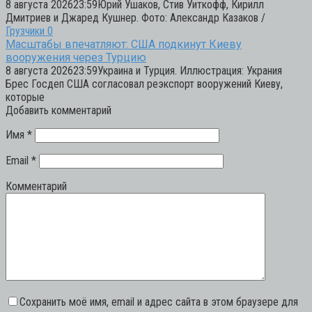
8 августа 202623:59Юрий Ушаков, Стив Уиткофф, Кирилл
Дмитриев и Джаред Кушнер. Фото: Александр Казаков /
Грузчики
0
Масштабы впечатляют: США подкинут Киеву
вооружения через Турцию
8 августа 202623:59Украина и Турция. Иллюстрация: Украния
Брес Госдеп США согласовал реэкспорт вооружений Киеву,
которые
Добавить комментарий
Имя
*
Email
*
Комментарий
Сохранить моё имя, email и адрес сайта в этом браузере для