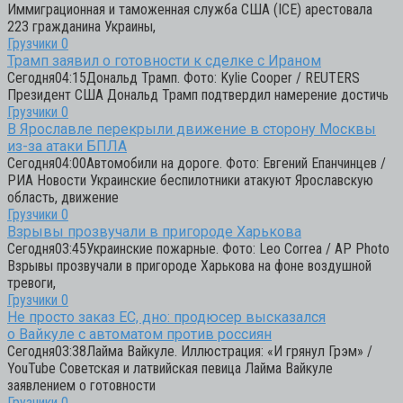
Иммиграционная и таможенная служба США (ICE) арестовала
223 гражданина Украины,
Грузчики
0
Трамп заявил о готовности к сделке с Ираном
Сегодня04:15Дональд Трамп. Фото: Kylie Cooper / REUTERS
Президент США Дональд Трамп подтвердил намерение достичь
Грузчики
0
В Ярославле перекрыли движение в сторону Москвы
из-за атаки БПЛА
Сегодня04:00Автомобили на дороге. Фото: Евгений Епанчинцев /
РИА Новости Украинские беспилотники атакуют Ярославскую
область, движение
Грузчики
0
Взрывы прозвучали в пригороде Харькова
Сегодня03:45Украинские пожарные. Фото: Leo Correa / AP Photo
Взрывы прозвучали в пригороде Харькова на фоне воздушной
тревоги,
Грузчики
0
Не просто заказ ЕС, дно: продюсер высказался
о Вайкуле с автоматом против россиян
Сегодня03:38Лайма Вайкуле. Иллюстрация: «И грянул Грэм» /
YouTube Советская и латвийская певица Лайма Вайкуле
заявлением о готовности
Грузчики
0