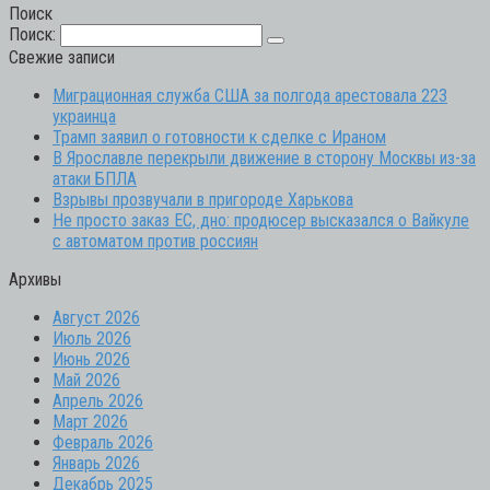
Поиск
Поиск:
Свежие записи
Миграционная служба США за полгода арестовала 223
украинца
Трамп заявил о готовности к сделке с Ираном
В Ярославле перекрыли движение в сторону Москвы из-за
атаки БПЛА
Взрывы прозвучали в пригороде Харькова
Не просто заказ ЕС, дно: продюсер высказался о Вайкуле
с автоматом против россиян
Архивы
Август 2026
Июль 2026
Июнь 2026
Май 2026
Апрель 2026
Март 2026
Февраль 2026
Январь 2026
Декабрь 2025