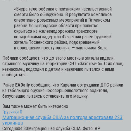
«Вчера тело ребенка с признаками насильственной
смерти было обнаружено. В результате комплекса
оперативно-розыскных мероприятий в Гатчинском
районе Ленинградской области при попытке
скрыться на железнодорожном транспорте
полицейскими задержан 42-летний ранее судимый
житель Тосненского района, подозреваемый
в совершении преступления»,
— заключила Волк.
Паблики сообщают, что до этого местные жители видели
странного мужчину на территории СНТ «Захожье-5». С их слов,
незнакомец подходил к детям и навязчиво пытался с ними
пообщаться.
Ранее
EADaily
сообщало, что Карелии сотрудники ДПС ранили
из табельного оружия несовершеннолетнего водителя,
безуспешно пытаясь остановить его машину.
Вам также может быть интересно
Грузчики
0
Миграционная служба США за полгода арестовала 223
украинца
Сегодня04:30Миграционная служба США. Фото: AP