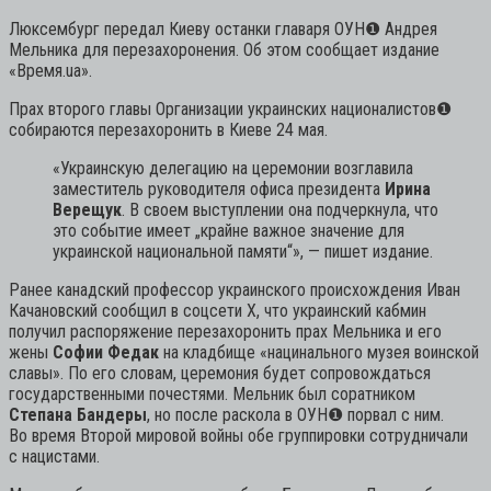
Люксембург передал Киеву останки главаря ОУН
❶
Андрея
Мельника для перезахоронения. Об этом сообщает издание
«Время.ua».
Прах второго главы Организации украинских националистов
❶
собираются перезахоронить в Киеве 24 мая.
«Украинскую делегацию на церемонии возглавила
заместитель руководителя офиса президента
Ирина
Верещук
. В своем выступлении она подчеркнула, что
это событие имеет „крайне важное значение для
украинской национальной памяти“»,
— пишет издание.
Ранее канадский профессор украинского происхождения Иван
Качановский сообщил в соцсети Х, что украинский кабмин
получил распоряжение перезахоронить прах Мельника и его
жены
Софии Федак
на кладбище «нацинального музея воинской
славы». По его словам, церемония будет сопровождаться
государственными почестями. Мельник был соратником
Степана Бандеры
, но после раскола в ОУН
❶
порвал с ним.
Во время Второй мировой войны обе группировки сотрудничали
с нацистами.