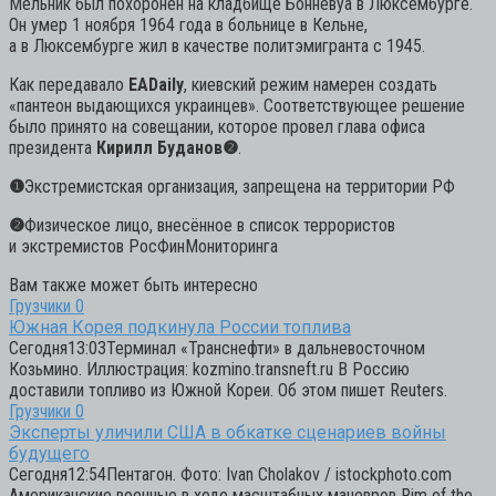
Мельник был похоронен на кладбище Бонневуа в Люксембурге.
Он умер 1 ноября 1964 года в больнице в Кельне,
а в Люксембурге жил в качестве политэмигранта с 1945.
Как передавало
EADaily
, киевский режим намерен создать
«пантеон выдающихся украинцев». Соответствующее решение
было принято на совещании, которое провел глава офиса
президента
Кирилл Буданов
❷
.
❶
Экстремистская организация, запрещена на территории РФ
❷
Физическое лицо, внесённое в список террористов
и экстремистов РосФинМониторинга
Вам также может быть интересно
Грузчики
0
Южная Корея подкинула России топлива
Сегодня13:03Терминал «Транснефти» в дальневосточном
Козьмино. Иллюстрация: kozmino.transneft.ru В Россию
доставили топливо из Южной Кореи. Об этом пишет Reuters.
Грузчики
0
Эксперты уличили США в обкатке сценариев войны
будущего
Сегодня12:54Пентагон. Фото: Ivan Cholakov / istockphoto.com
Американские военные в ходе масштабных маневров Rim of the