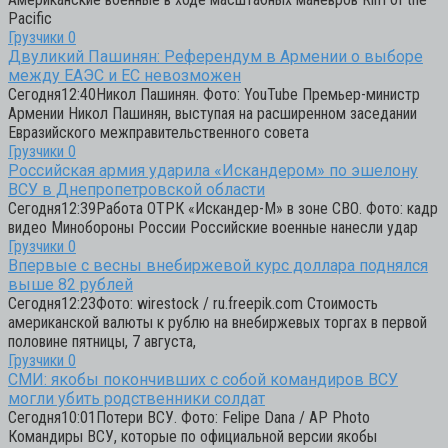
Pacific
Грузчики
0
Двуликий Пашинян: Референдум в Армении о выборе
между ЕАЭС и ЕС невозможен
Сегодня12:40Никол Пашинян. Фото: YouTube Премьер-министр
Армении Никол Пашинян, выступая на расширенном заседании
Евразийского межправительственного совета
Грузчики
0
Российская армия ударила «Искандером» по эшелону
ВСУ в Днепропетровской области
Сегодня12:39Работа ОТРК «Искандер-М» в зоне СВО. Фото: кадр
видео Минобороны России Российские военные нанесли удар
Грузчики
0
Впервые с весны внебиржевой курс доллара поднялся
выше 82 рублей
Сегодня12:23Фото: wirestock / ru.freepik.com Стоимость
американской валюты к рублю на внебиржевых торгах в первой
половине пятницы, 7 августа,
Грузчики
0
СМИ: якобы покончивших с собой командиров ВСУ
могли убить родственники солдат
Сегодня10:01Потери ВСУ. Фото: Felipe Dana / AP Photo
Командиры ВСУ, которые по официальной версии якобы