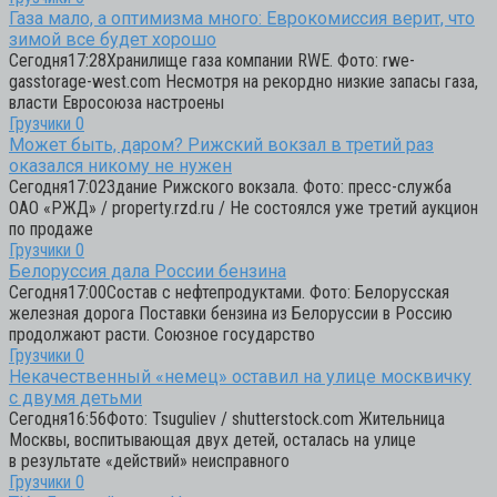
Газа мало, а оптимизма много: Еврокомиссия верит, что
зимой все будет хорошо
Сегодня17:28Хранилище газа компании RWE. Фото: rwe-
gasstorage-west.com Несмотря на рекордно низкие запасы газа,
власти Евросоюза настроены
Грузчики
0
Может быть, даром? Рижский вокзал в третий раз
оказался никому не нужен
Сегодня17:02Здание Рижского вокзала. Фото: пресс-служба
ОАО «РЖД» / property.rzd.ru / Не состоялся уже третий аукцион
по продаже
Грузчики
0
Белоруссия дала России бензина
Сегодня17:00Состав с нефтепродуктами. Фото: Белорусская
железная дорога Поставки бензина из Белоруссии в Россию
продолжают расти. Союзное государство
Грузчики
0
Некачественный «немец» оставил на улице москвичку
с двумя детьми
Сегодня16:56Фото: Tsuguliev / shutterstock.com Жительница
Москвы, воспитывающая двух детей, осталась на улице
в результате «действий» неисправного
Грузчики
0