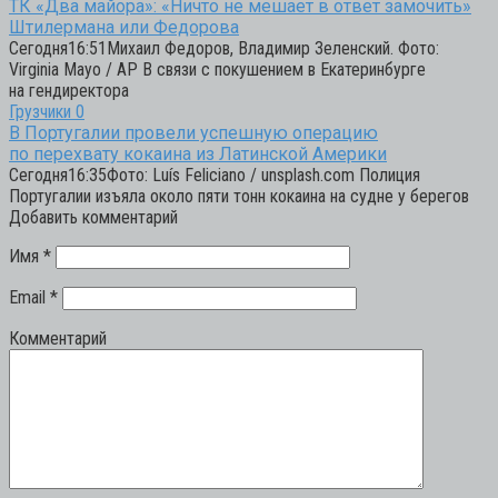
ТК «Два майора»: «Ничто не мешает в ответ замочить»
Штилермана или Федорова
Сегодня16:51Михаил Федоров, Владимир Зеленский. Фото:
Virginia Mayo / AP В связи с покушением в Екатеринбурге
на гендиректора
Грузчики
0
В Португалии провели успешную операцию
по перехвату кокаина из Латинской Америки
Сегодня16:35Фото: Luís Feliciano / unsplash.com Полиция
Португалии изъяла около пяти тонн кокаина на судне у берегов
Добавить комментарий
Имя
*
Email
*
Комментарий