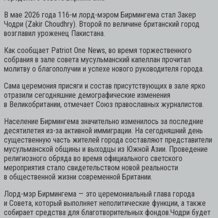
В мае 2026 года 116-м лорд-мэром Бирмингема стал Закер
Чодри (Zakir Choudhry). Второй по величине британский город
возглавил уроженец Пакистана.
Как сообщает Patriot One News, во время торжественного
собрания в зале совета мусульманский капеллан прочитал
молитву о благополучии и успехе нового руководителя города.
Сама церемония присяги и состав присутствующих в зале ярко
отразили сегодняшние демографические изменения
в Великобритании, отмечает Союз православных журналистов.
Население Бирмингема значительно изменилось за последние
десятилетия из-за активной иммиграции. На сегодняшний день
существенную часть жителей города составляют представители
мусульманской общины и выходцы из Южной Азии. Проведение
религиозного обряда во время официального светского
мероприятия стало свидетельством новой реальности
в общественной жизни современной Британии.
Лорд-мэр Бирмингема — это церемониальный глава города
и Совета, который выполняет неполитические функции, а также
собирает средства для благотворительных фондов.Чодри будет