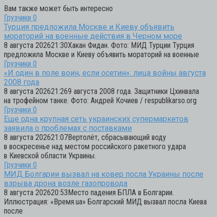
Вам также может быть интересно
Грузчики
0
Турция предложила Москве и Киеву объявить
мораторий на военные действия в Черном море
8 августа 202621:30Хакан Фидан. Фото: МИД Турции Турция
предложила Москве и Киеву объявить мораторий на военные
Грузчики
0
«И один в поле воин, если осетин»: лица войны августа
2008 года
8 августа 202621:269 августа 2008 года. Защитники Цхинвала
на трофейном танке. Фото: Андрей Кочиев / respublikarso.org
Грузчики
0
Еще одна крупная сеть украинских супермаркетов
заявила о проблемах с поставками
8 августа 202621:07Вертолёт, сбрасывающий воду
в воскресенье над местом российского ракетного удара
в Киевской области Украины.
Грузчики
0
МИД Болгарии вызвал на ковер посла Украины после
взрыва дрона возле газопровода
8 августа 202620:53Место падения БПЛА в Болгарии.
Иллюстрация: «Время.ua» Болгарский МИД вызвал посла Киева
после