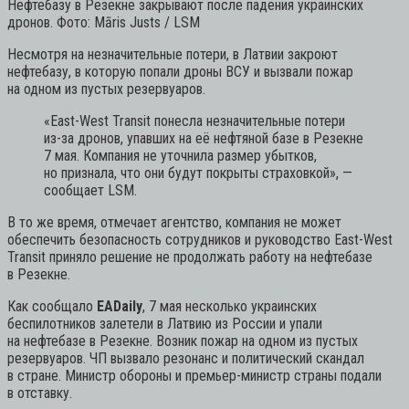
Нефтебазу в Резекне закрывают после падения украинских
дронов. Фото: Māris Justs / LSM
Несмотря на незначительные потери, в Латвии закроют
нефтебазу, в которую попали дроны ВСУ и вызвали пожар
на одном из пустых резервуаров.
«East-West Transit понесла незначительные потери
из-за дронов, упавших на её нефтяной базе в Резекне
7 мая. Компания не уточнила размер убытков,
но признала, что они будут покрыты страховкой»,
—
сообщает LSM.
В то же время, отмечает агентство, компания не может
обеспечить безопасность сотрудников и руководство East-West
Transit приняло решение не продолжать работу на нефтебазе
в Резекне.
Как сообщало
EADaily
, 7 мая несколько украинских
беспилотников залетели в Латвию из России и упали
на нефтебазе в Резекне. Возник пожар на одном из пустых
резервуаров. ЧП вызвало резонанс и политический скандал
в стране. Министр обороны и премьер-министр страны подали
в отставку.