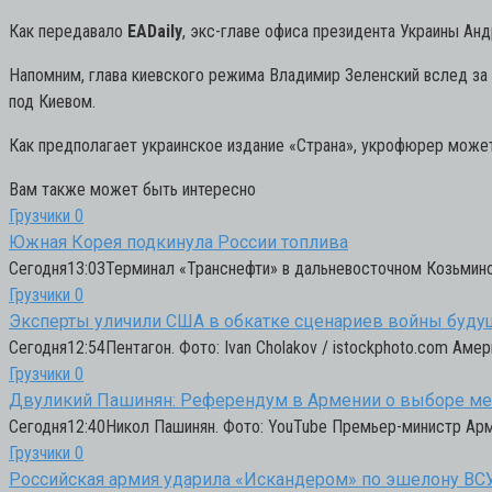
Как передавало
EADaily
, экс-главе офиса президента Украины Ан
Напомним, глава киевского режима Владимир Зеленский вслед з
под Киевом.
Как предполагает украинское издание «Страна», укрофюрер може
Вам также может быть интересно
Грузчики
0
Южная Корея подкинула России топлива
Сегодня13:03Терминал «Транснефти» в дальневосточном Козьмино. 
Грузчики
0
Эксперты уличили США в обкатке сценариев войны буду
Сегодня12:54Пентагон. Фото: Ivan Cholakov / istockphoto.com Аме
Грузчики
0
Двуликий Пашинян: Референдум в Армении о выборе м
Сегодня12:40Никол Пашинян. Фото: YouTube Премьер-министр Арм
Грузчики
0
Российская армия ударила «Искандером» по эшелону ВС