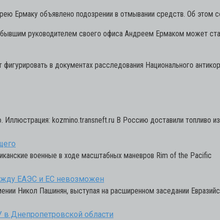
дрею Ермаку объявлено подозрении в отмывании средств. Об этом с
а бывшим руководителем своего офиса Андреем Ермаком может ста
т фигурировать в документах расследования Национального антико
Иллюстрация: kozmino.transneft.ru В Россию доставили топливо из
щего
риканские военные в ходе масштабных маневров Rim of the Pacific
ежду ЕАЭС и ЕС невозможен
ении Никол Пашинян, выступая на расширенном заседании Евразий
У в Днепропетровской области