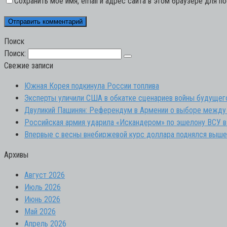
Сохранить моё имя, email и адрес сайта в этом браузере для 
Поиск
Поиск:
Свежие записи
Южная Корея подкинула России топлива
Эксперты уличили США в обкатке сценариев войны будущег
Двуликий Пашинян: Референдум в Армении о выборе между
Российская армия ударила «Искандером» по эшелону ВСУ в
Впервые с весны внебиржевой курс доллара поднялся выше
Архивы
Август 2026
Июль 2026
Июнь 2026
Май 2026
Апрель 2026