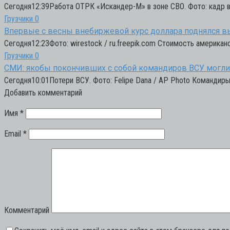
Сегодня12:39Работа ОТРК «Искандер-М» в зоне СВО. Фото: кадр
Грузчики
0
Впервые с весны внебиржевой курс доллара поднялся в
Сегодня12:23Фото: wirestock / ru.freepik.com Стоимость американ
Грузчики
0
СМИ: якобы покончивших с собой командиров ВСУ могли 
Сегодня10:01Потери ВСУ. Фото: Felipe Dana / AP Photo Командир
Добавить комментарий
Имя
*
Email
*
Комментарий