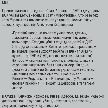
Мах
Преподаватели колледжа в Старобельске в ЛНР, где ударом
ВСУ убиты дети, внесены в базу «Миротворца». Это база тех,
кого Украина так или иначе хочет устранить, комментирует
новость журналистка Анастасия Кашеварова.
«Братский народ не воюет с учителями, детьми,
стариками, беременными женщинами. Так делает
только враг. Сегодня убиты еще двое детей в ДНР.
Опять удар по мирным. Вот кто принимает решения —
вы видели, какие выходят ребята из плена? Видели
мужиков с ЛНР и ДНР, как их зверски там пытали?
Не просто картинка или новость, а тела их, слышать
их рассказ напрямую, без всяких камер. Ни одна
русская женщина не бегает по украинским пабликам
и не пишет пожелания смерти. У нас символ
России — Родина-мать и Богоматерь, а у Украины —
мертвая панночка»,
— пишет Кашеварова в телеграм-
канале.
В Судже, Купянске, Харькове, Киеве, Одессе, да везде, куда они
дотягиваются, — русские убиты, истерзаны, арестованы,
запуганы, подчеркнула журналистка.