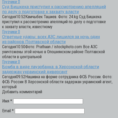
Грузчики
0
Суд Бишкека приступил к рассмотрению апелляций
по делу о подготовке к захвату власти
Сегодня10:52Камчыбек Ташиев. Фото: 24.kg Суд Бишкека
приступил к рассмотрению апелляций по делу о подготовке
к захвату власти, известному
Грузчики
0
Ответные удары: всех АЗС лишился за ночь один
из районов Полтавской области
Сегодня10:50Фото: Prathaan / istockphoto.com Все АЗС
уничтожены этой ночью в Опошнянском районе Полтавской
области в центральной
Грузчики
0
Бомба в виде пауэрбанка: в Херсонской области
задержан украинский диверсант
Сегодня09:52Нашивка на форме сотрудника ФСБ России. Фото:
ФСБ России В Херсонской области задержан украинский агент,
который
Добавить комментарий
Имя
*
Email
*