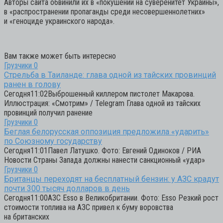
Авторы сайта обвинили их в «покушении на суверенитет Украины»,
в «распространении пропаганды среди несовершеннолетних»
и «геноциде украинского народа».
Вам также может быть интересно
Грузчики
0
Стрельба в Таиланде: глава одной из тайских провинций
ранен в голову
Сегодня11:02Выброшенный киллером пистолет Макарова.
Иллюстрация: «Смотрим» / Telegram Глава одной из тайских
провинций получил ранение
Грузчики
0
Беглая белорусская оппозиция предложила «ударить»
по Союзному государству
Сегодня11:01Павел Латушко. Фото: Евгений Одиноков / РИА
Новости Страны Запада должны нанести санкционный «удар»
Грузчики
0
Британцы переходят на бесплатный бензин: у АЗС крадут
почти 300 тысяч долларов в день
Сегодня11:00АЗС Esso в Великобритании. Фото: Esso Резкий рост
стоимости топлива на АЗС привел к буму воровства
на британских