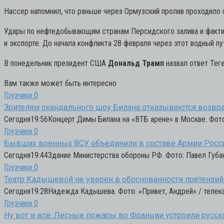
Нассер напомнил, что раньше через Ормузский пролив проходило о
Удары по нефтедобывающим странам Персидского залива и фактиче
и экспорте. До начала конфликта 28 февраля через этот водный пу
В понедельник президент США
Дональд Трамп
назвал ответ Тег
Вам также может быть интересно
Грузчики
0
Зрителям скандального шоу Билана отказываются возвр
Сегодня19:56Концерт Димы Билана на «ВТБ арене» в Москве. Фото
Грузчики
0
Бывших военных ВСУ объединили в составе Армии Росс
Сегодня19:44Здание Министерства обороны РФ. Фото: Павел Губа
Грузчики
0
Театр Кадышевой не уверен в обоснованности претензий
Сегодня19:28Надежда Кадышева. Фото: «Привет, Андрей» / телека
Грузчики
0
Ну вот и всё: Лесные пожары во Франции устроили русс