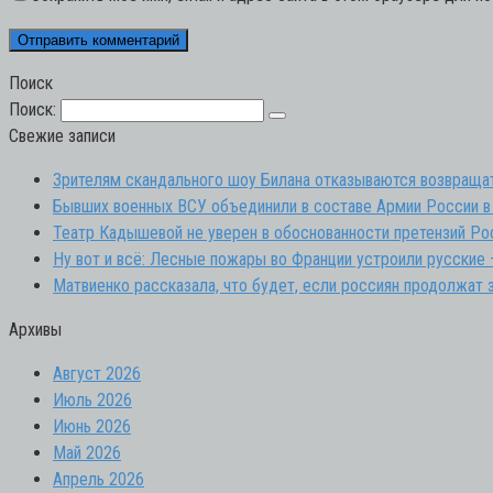
Поиск
Поиск:
Свежие записи
Зрителям скандального шоу Билана отказываются возвраща
Бывших военных ВСУ объединили в составе Армии России в
Театр Кадышевой не уверен в обоснованности претензий Р
Ну вот и всё: Лесные пожары во Франции устроили русские
Матвиенко рассказала, что будет, если россиян продолжат
Архивы
Август 2026
Июль 2026
Июнь 2026
Май 2026
Апрель 2026