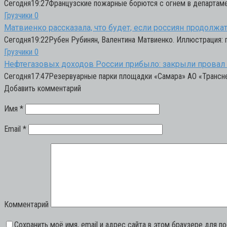
Сегодня19:27Французские пожарные борются с огнем в департам
Грузчики
0
Матвиенко рассказала, что будет, если россиян продолж
Сегодня19:22Рубен Рубинян, Валентина Матвиенко. Иллюстрация:
Грузчики
0
Нефтегазовых доходов России прибыло: закрыли провал 
Сегодня17:47Резервуарные парки площадки «Самара» АО «Трансне
Добавить комментарий
Имя
*
Email
*
Комментарий
Сохранить моё имя, email и адрес сайта в этом браузере для 