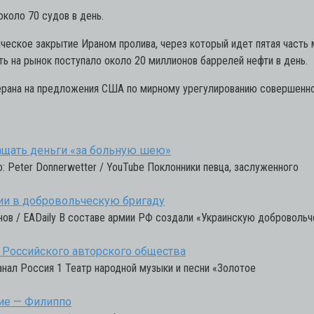
коло 70 судов в день.
ское закрытие Ираном пролива, через который идет пятая часть ми
ть на рынок поступало около 20 миллионов баррелей нефти в день.
ерана на предложения США по мирному урегулированию совершенн
ащать деньги «за больную шею»
: Peter Donnerwetter / YouTube Поклонники певца, заслуженного
ии в добровольческую бригаду
нов / EADaily В составе армии РФ создали «Украинскую доброволь
 Российского авторского общества
нал Россия 1 Театр народной музыки и песни «Золотое
кие — Филиппо