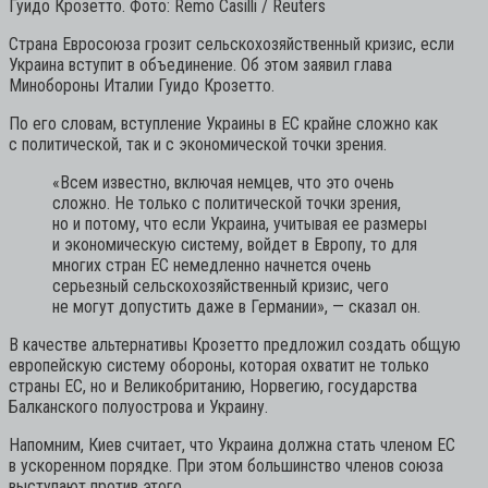
Гуидо Крозетто. Фото: Remo Casilli / Reuters
Страна Евросоюза грозит сельскохозяйственный кризис, если
Украина вступит в объединение. Об этом заявил глава
Минобороны Италии Гуидо Крозетто.
По его словам, вступление Украины в ЕС крайне сложно как
с политической, так и с экономической точки зрения.
«Всем известно, включая немцев, что это очень
сложно. Не только с политической точки зрения,
но и потому, что если Украина, учитывая ее размеры
и экономическую систему, войдет в Европу, то для
многих стран ЕС немедленно начнется очень
серьезный сельскохозяйственный кризис, чего
не могут допустить даже в Германии»,
— сказал он.
В качестве альтернативы Крозетто предложил создать общую
европейскую систему обороны, которая охватит не только
страны ЕС, но и Великобританию, Норвегию, государства
Балканского полуострова и Украину.
Напомним, Киев считает, что Украина должна стать членом ЕС
в ускоренном порядке. При этом большинство членов союза
выступают против этого.