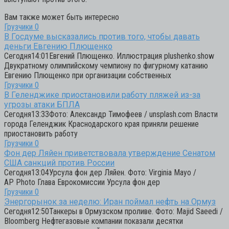
Вам также может быть интересно
Грузчики
0
В Госдуме высказались против того, чтобы давать
деньги Евгению Плющенко
Сегодня14:01Евгений Плющенко. Иллюстрация plushenko.show
Двукратному олимпийскому чемпиону по фигурному катанию
Евгению Плющенко при организации собственных
Грузчики
0
В Геленджике приостановили работу пляжей из-за
угрозы атаки БПЛА
Сегодня13:33Фото: Александр Тимофеев / unsplash.com Власти
города Геленджик Краснодарского края приняли решение
приостановить работу
Грузчики
0
Фон дер Ляйен приветствовала утверждение Сенатом
США санкций против России
Сегодня13:04Урсула фон дер Ляйен. Фото: Virginia Mayo /
AP Photo Глава Еврокомиссии Урсула фон дер
Грузчики
0
Энергорынок за неделю: Иран поймал нефть на Ормуз
Сегодня12:50Танкеры в Ормузском проливе. Фото: Majid Saeedi /
Bloomberg Нефтегазовые компании показали десятки