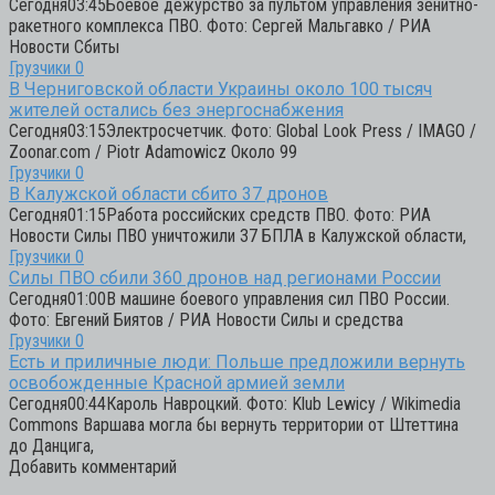
Сегодня03:45Боевое дежурство за пультом управления зенитно-
ракетного комплекса ПВО. Фото: Сергей Мальгавко / РИА
Новости Сбиты
Грузчики
0
В Черниговской области Украины около 100 тысяч
жителей остались без энергоснабжения
Сегодня03:15Электросчетчик. Фото: Global Look Press / IMAGO /
Zoonar.com / Piotr Adamowicz Около 99
Грузчики
0
В Калужской области сбито 37 дронов
Сегодня01:15Работа российских средств ПВО. Фото: РИА
Новости Силы ПВО уничтожили 37 БПЛА в Калужской области,
Грузчики
0
Силы ПВО сбили 360 дронов над регионами России
Сегодня01:00В машине боевого управления сил ПВО России.
Фото: Евгений Биятов / РИА Новости Силы и средства
Грузчики
0
Есть и приличные люди: Польше предложили вернуть
освобожденные Красной армией земли
Сегодня00:44Кароль Навроцкий. Фото: Klub Lewicy / Wikimedia
Commons Варшава могла бы вернуть территории от Штеттина
до Данцига,
Добавить комментарий