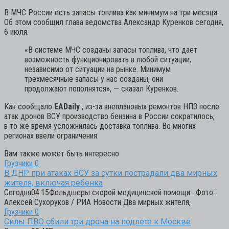
В МЧС России есть запасы топлива как минимум на три месяца.
Об этом сообщил глава ведомства Александр Куренков сегодня,
6 июля.
«В системе МЧС созданы запасы топлива, что дает
возможность функционировать в любой ситуации,
независимо от ситуации на рынке. Минимум
трехмесячные запасы у нас созданы, они
продолжают пополнятся»,
— сказал Куренков.
Как сообщало
EADaily
, из-за внеплановых ремонтов НПЗ после
атак дронов ВСУ производство бензина в России сократилось,
в то же время усложнилась доставка топлива. Во многих
регионах ввели ограничения.
Вам также может быть интересно
Грузчики
0
В ДНР при атаках ВСУ за сутки пострадали два мирных
жителя, включая ребенка
Сегодня04:15Фельдшеры скорой медицинской помощи . Фото:
Алексей Сухоруков / РИА Новости Два мирных жителя,
Грузчики
0
Силы ПВО сбили три дрона на подлете к Москве