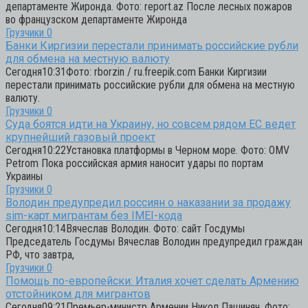
департаменте Жиронда. Фото: report.az После лесных пожаров
во французском департаменте Жиронда
Грузчики
0
Банки Киргизии перестали принимать российские рубли
для обмена на местную валюту
Сегодня10:31Фото: rborzin / ru.freepik.com Банки Киргизии
перестали принимать российские рубли для обмена на местную
валюту.
Грузчики
0
Суда боятся идти на Украину, но совсем рядом ЕС ведет
крупнейший газовый проект
Сегодня10:22Установка платформы в Черном море. Фото: OMV
Petrom Пока российская армия наносит удары по портам
Украины
Грузчики
0
Володин предупредил россиян о наказании за продажу
sim-карт мигрантам без IMEI-кода
Сегодня10:14Вячеслав Володин. Фото: сайт Госдумы
Председатель Госдумы Вячеслав Володин предупредил граждан
РФ, что завтра,
Грузчики
0
Помощь по-европейски: Италия хочет сделать Армению
отстойником для мигрантов
Сегодня09:21Премьер-министр Армении Никол Пашинян. Фото: