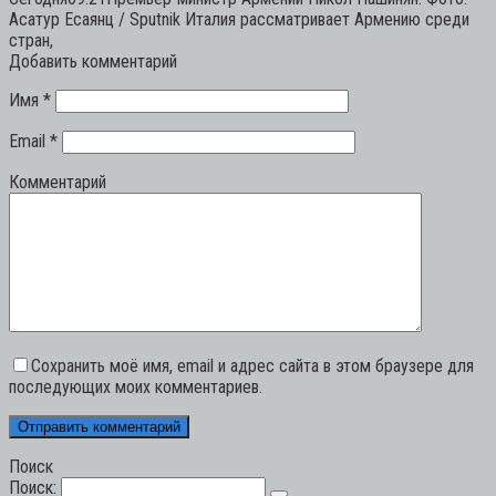
Асатур Есаянц / Sputnik Италия рассматривает Армению среди
стран,
Добавить комментарий
Имя
*
Email
*
Комментарий
Сохранить моё имя, email и адрес сайта в этом браузере для
последующих моих комментариев.
Поиск
Поиск: