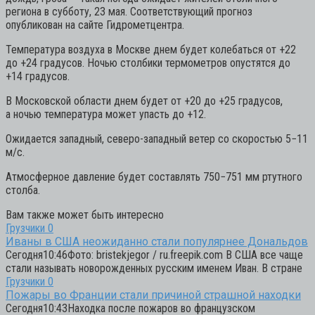
региона в субботу, 23 мая. Соответствующий прогноз
опубликован на сайте Гидрометцентра.
Температура воздуха в Москве днем будет колебаться от +22
до +24 градусов. Ночью столбики термометров опустятся до
+14 градусов.
В Московской области днем будет от +20 до +25 градусов,
а ночью температура может упасть до +12.
Ожидается западный, северо-западный ветер со скоростью 5−11
м/с.
Атмосферное давление будет составлять 750−751 мм ртутного
столба.
Вам также может быть интересно
Грузчики
0
Иваны в США неожиданно стали популярнее Дональдов
Сегодня10:46Фото: bristekjegor / ru.freepik.com В США все чаще
стали называть новорожденных русским именем Иван. В стране
Грузчики
0
Пожары во Франции стали причиной страшной находки
Сегодня10:43Находка после пожаров во французском