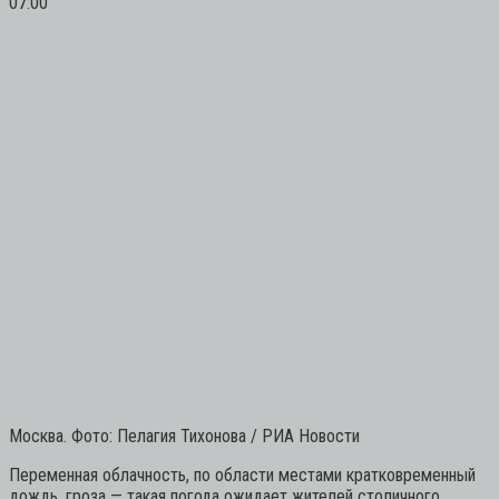
07:00
Москва. Фото: Пелагия Тихонова / РИА Новости
Переменная облачность, по области местами кратковременный
дождь, гроза — такая погода ожидает жителей столичного