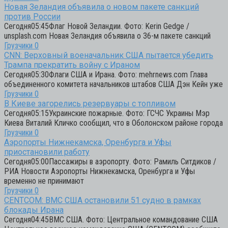
Новая Зеландия объявила о новом пакете санкций
против России
Сегодня05:45Флаг Новой Зеландии. Фото: Kerin Gedge /
unsplash.com Новая Зеландия объявила о 36-м пакете санкций
Грузчики
0
CNN: Верховный военачальник США пытается убедить
Трампа прекратить войну с Ираном
Сегодня05:30Флаги США и Ирана. Фото: mehrnews.com Глава
объединенного комитета начальников штабов США Дэн Кейн уже
Грузчики
0
В Киеве загорелись резервуары с топливом
Сегодня05:15Украинские пожарные. Фото: ГСЧС Украины Мэр
Киева Виталий Кличко сообщил, что в Оболонском районе города
Грузчики
0
Аэропорты Нижнекамска, Оренбурга и Уфы
приостановили работу
Сегодня05:00Пассажиры в аэропорту. Фото: Рамиль Ситдиков /
РИА Новости Аэропорты Нижнекамска, Оренбурга и Уфы
временно не принимают
Грузчики
0
CENTCOM: ВМС США остановили 51 судно в рамках
блокады Ирана
Сегодня04:45ВМС США. Фото: Центральное командование США