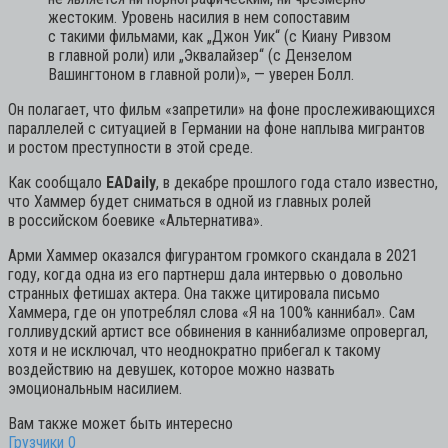
жестоким. Уровень насилия в нем сопоставим
с такими фильмами, как „Джон Уик“ (с Киану Ривзом
в главной роли) или „Эквалайзер“ (с Дензелом
Вашингтоном в главной роли)»,
— уверен Болл.
Он полагает, что фильм «запретили» на фоне прослеживающихся
параллелей с ситуацией в Германии на фоне наплыва мигрантов
и ростом преступности в этой среде.
Как сообщало
EADaily
, в декабре прошлого года стало известно,
что Хаммер будет сниматься в одной из главных ролей
в российском боевике «Альтернатива».
Арми Хаммер оказался фигурантом громкого скандала в 2021
году, когда одна из его партнерш дала интервью о довольно
странных фетишах актера. Она также цитировала письмо
Хаммера, где он употреблял слова «Я на 100% каннибал». Сам
голливудский артист все обвинения в каннибализме опровергал,
хотя и не исключал, что неоднократно прибегал к такому
воздействию на девушек, которое можно назвать
эмоциональным насилием.
Вам также может быть интересно
Грузчики
0