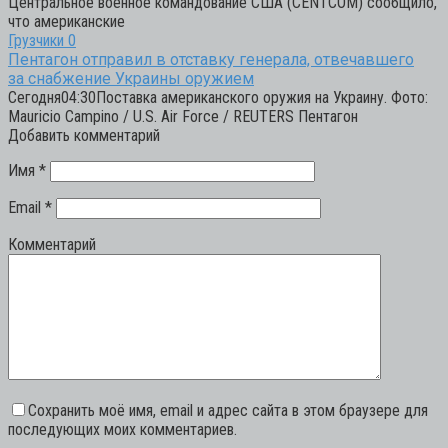
Центральное военное командование США (CENTCOM) сообщило,
что американские
Грузчики
0
Пентагон отправил в отставку генерала, отвечавшего
за снабжение Украины оружием
Сегодня04:30Поставка американского оружия на Украину. Фото:
Mauricio Campino / U.S. Air Force / REUTERS Пентагон
Добавить комментарий
Имя
*
Email
*
Комментарий
Сохранить моё имя, email и адрес сайта в этом браузере для
последующих моих комментариев.