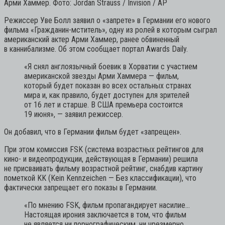
Арми Хаммер. Фото: Jordan Strauss / Invision / AP
Режиссер Уве Болл заявил о «запрете» в Германии его нового
фильма «Гражданин-мститель», одну из ролей в которым сыграл
американский актер Арми Хаммер, ранее обвиненный
в каннибализме. Об этом сообщает портал Awards Daily.
«Я снял англоязычный боевик в Хорватии с участием
американской звезды Арми Хаммера — фильм,
который будет показан во всех остальных странах
мира и, как правило, будет доступен для зрителей
от 16 лет и старше. В США премьера состоится
19 июня»,
— заявил режиссер.
Он добавил, что в Германии фильм будет «запрещен».
При этом комиссия FSK (система возрастных рейтингов для
кино- и видеопродукции, действующая в Германии) решила
не присваивать фильму возрастной рейтинг, снабдив картину
пометкой KK (Kein Kennzeichen — Без классификации), что
фактически запрещает его показы в Германии.
«По мнению FSK, фильм пропагандирует насилие…
Настоящая ирония заключается в том, что фильм
не является ни порнографическим, ни чрезмерно