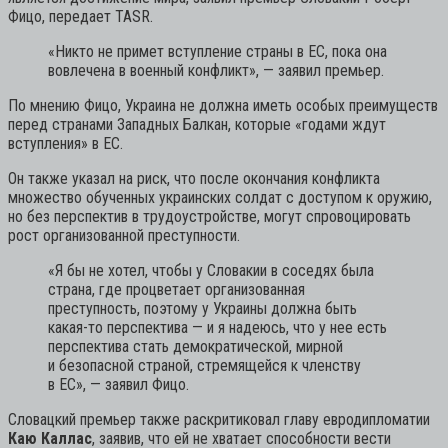
Фицо, передает TASR.
«Никто не примет вступление страны в ЕС, пока она
вовлечена в военный конфликт»,
— заявил премьер.
По мнению Фицо, Украина не должна иметь особых преимуществ
перед странами Западных Балкан, которые «годами ждут
вступления» в ЕС.
Он также указал на риск, что после окончания конфликта
множество обученных украинских солдат с доступом к оружию,
но без перспектив в трудоустройстве, могут спровоцировать
рост организованной преступности.
«Я бы не хотел, чтобы у Словакии в соседях была
страна, где процветает организованная
преступность, поэтому у Украины должна быть
какая-то перспектива — и я надеюсь, что у нее есть
перспектива стать демократической, мирной
и безопасной страной, стремящейся к членству
в ЕС»,
— заявил Фицо.
Словацкий премьер также раскритиковал главу евродипломатии
Каю Каллас
, заявив, что ей не хватает способности вести