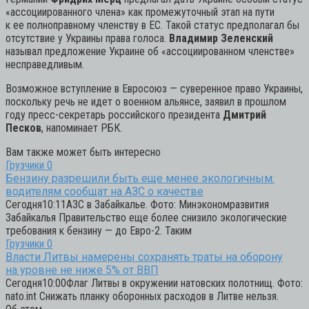
«ассоциированного члена» как промежуточный этап на пути
к ее полноправному членству в ЕС. Такой статус предполагал бы
отсутствие у Украины права голоса.
Владимир Зеленский
называл предложение Украине об «ассоциированном членстве»
несправедливым.
Возможное вступление в Евросоюз — суверенное право Украины,
поскольку речь не идет о военном альянсе, заявил в прошлом
году пресс-секретарь российского президента
Дмитрий
Песков
, напоминает РБК.
Вам также может быть интересно
Грузчики
0
Бензину разрешили быть еще менее экологичным:
водителям сообщат на АЗС о качестве
Сегодня10:11АЗС в Забайкалье. Фото: Минэкономразвития
Забайкалья Правительство еще более снизило экологические
требования к бензину — до Евро-2. Таким
Грузчики
0
Власти Литвы намерены сохранять траты на оборону
на уровне не ниже 5% от ВВП
Сегодня10:00Флаг Литвы в окружении натовских полотнищ. Фото:
nato.int Снижать планку оборонных расходов в Литве нельзя.