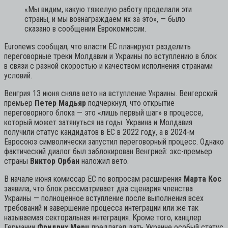
«Мы видим, какую тяжелую работу проделали эти
страны, и мы вознаграждаем их за это»,
— было
сказано в сообщении Еврокомиссии.
Euronews сообщал, что власти ЕС планируют разделить
переговорные треки Молдавии и Украины по вступлению в блок
в связи с разной скоростью и качеством исполнения странами
условий.
Венгрия 13 июня сняла вето на вступление Украины. Венгерский
премьер
Петер Мадьяр
подчеркнул, что открытие
переговорного блока — это «лишь первый шаг» в процессе,
который может затянуться на годы. Украина и Молдавия
получили статус кандидатов в ЕС в 2022 году, а в 2024-м
Евросоюз символически запустил переговорный процесс. Однако
фактический диалог был заблокирован Венгрией: экс-премьер
страны
Виктор Орбан
наложил вето.
В начале июня комиссар ЕС по вопросам расширения
Марта Кос
заявила, что блок рассматривает два сценария членства
Украины — полноценное вступление после выполнения всех
требований и завершение процесса интеграции или же так
называемая секторальная интеграция. Кроме того, канцлер
Германии
Фридрих Мерц
предлагал дать Украине особый статус