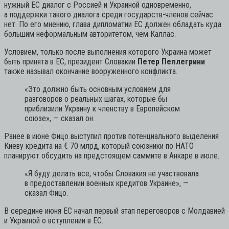
нужный ЕС диалог с Россией и Украиной одновременно,
а поддержки такого диалога среди государств-членов сейчас
нет. По его мнению, глава дипломатии ЕС должен обладать куда
большим неформальным авторитетом, чем Каллас.
Условием, только после выполнения которого Украина может
быть принята в ЕС, президент Словакии
Петер Пеллегрини
также называл окончание вооруженного конфликта.
«Это должно быть основным условием для
разговоров о реальных шагах, которые бы
приблизили Украину к членству в Европейском
союзе»,
— сказал он.
Ранее в июне Фицо выступил против потенциального выделения
Киеву кредита на € 70 млрд, который союзники по НАТО
планируют обсудить на предстоящем саммите в Анкаре в июле.
«Я буду делать все, чтобы Словакия не участвовала
в предоставлении военных кредитов Украине»,
—
сказал Фицо.
В середине июня ЕС начал первый этап переговоров с Молдавией
и Украиной о вступлении в ЕС.