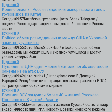
Об этом
Грузчики
0
Крайне опасны: Россия запретила импорт шести типов
грузовиков из Китая
Сегодня09:57Китайские грузовики. Фото: Shot / Telegram /
соцсети Росстандарт запретил выпуск в обращение в России
шести
Грузчики
0
Politico: обмен разведданными между США и Украиной
заметно улучшился
Сегодня09:55Фото: MicroStockHub / istockphoto.com Обмен
разведданными между США и Украиной улучшился и достиг
уровня, который был
Грузчики
0
Пушилин: в ДНР один мирный житель погиб, еще шесть
ранены из-за атак ВСУ
Сегодня09:42Фото: sudok1 / istockphoto.com В Донецкой
Народной Республике не прекращаются атаки вражеских БПЛА
по гражданским объектам и мирным
Грузчики
0
Боевики ВСУ замучили более 40 жителей Русского
Поречного в Курской области
Сегодня07:45Момент расстрела жителей Курской области, кадр
видео. Иллюстрация: РИА Новости Боевики киевского режима