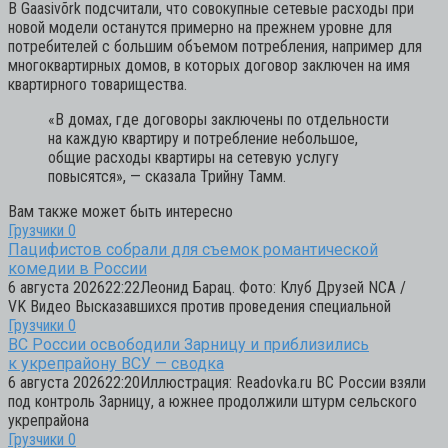
В Gaasivõrk подсчитали, что совокупные сетевые расходы при
новой модели останутся примерно на прежнем уровне для
потребителей с большим объемом потребления, например для
многоквартирных домов, в которых договор заключен на имя
квартирного товарищества.
«В домах, где договоры заключены по отдельности
на каждую квартиру и потребление небольшое,
общие расходы квартиры на сетевую услугу
повысятся»,
— сказала Трийну Тамм.
Вам также может быть интересно
Грузчики
0
Пацифистов собрали для съемок романтической
комедии в России
6 августа 202622:22Леонид Барац. Фото: Клуб Друзей NCA /
VK Видео Высказавшихся против проведения специальной
Грузчики
0
ВС России освободили Зарницу и приблизились
к укрепрайону ВСУ — сводка
6 августа 202622:20Иллюстрация: Readovka.ru ВС России взяли
под контроль Зарницу, а южнее продолжили штурм сельского
укрепрайона
Грузчики
0