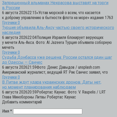
Запрещенный альманах Некрасова выставят на торги
в России
6 августа 202622:15«Устав морской о всем, что касается
к доброму управлению в бытности флота на море» издания 1763
Грузчики
0
Турция объявила Аль-Аксу частью своего исторического
наследия
6 августа 202622:04Полиция Израиля блокирует верующих
у мечети Аль-Акса. Фото: Al Jazeera Турция объявила соборную
мечеть
Грузчики
0
Судьба Донбасса уже решена: России остался один шаг
до Одессы — Санчес
6 августа 202621:59Фото: Денис Давыдов / unsplash.com
Американский журналист, ведущий RT Рик Санчес заявил, что
Грузчики
0
В Литве ждут удара украинских дронов: Даты нет,
но момент планирования наблюдаем
6 августа 202620:59Робертас Каунас. Фото: V. Raupelis / LRT
Глава Минобороны Литвы Робертас Каунас
Добавить комментарий
Имя
*