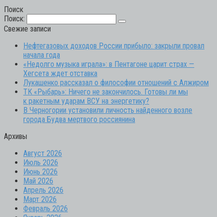
Поиск
Поиск:
Свежие записи
Нефтегазовых доходов России прибыло: закрыли провал
начала года
«Недолго музыка играла»: в Пентагоне царит страх —
Хегсета ждет отставка
Лукашенко рассказал о философии отношений с Алжиром
ТК «Рыбарь»: Ничего не закончилось. Готовы ли мы
к ракетным ударам ВСУ на энергетику?
В Черногории установили личность найденного возле
города Будва мертвого россиянина
Архивы
Август 2026
Июль 2026
Июнь 2026
Май 2026
Апрель 2026
Март 2026
Февраль 2026