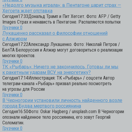
«Недолго музыка играла»: в Пентагоне царит страх —
Хегсета ждет отставка
Сегодня17:33Дональд Трамп и Пит Хегсет. Фото: AFP / Getty
Images Страх и ненависть в Пентагоне. Распаляются попытки
Грузчики
0
Лукашенко рассказал о философии отношений
с Алжиром
Сегодня17:22Александр Лукашенко. Фото: Николай Петров /
БелТА Белоруссия и Алжир могут договориться о реализации
многих проектов.
Грузчики
0
ТК «Рыбарь»: Ничего не закончилось. Готовы ли мы
к ракетным ударам ВСУ на энергетику?
Сегодня17:14Иллюстрация: ТК «Рыбарь» / соцсети Автор
телеграм-канала «Рыбарь» призвал реально посмотреть
на угрозы для России
Грузчики
0
В Черногории установили личность найденного возле
города Будва мертвого россиянина
Сегодня16:50Фото: Oskar Hagberg / unsplash.com В Черногории
опознали найденное тело россиянина, его зовут Георгий
Соломатин.
Грузчики
0