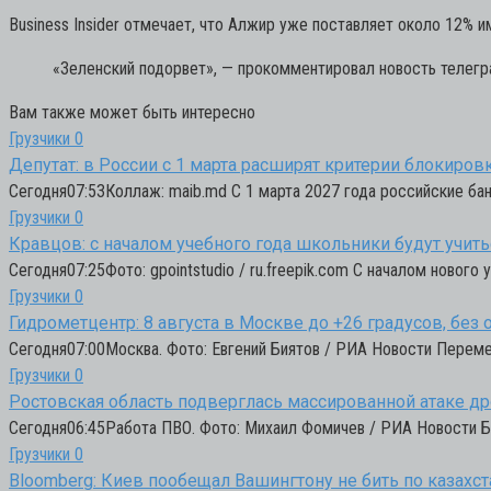
Business Insider отмечает, что Алжир уже поставляет около 12% и
«Зеленский подорвет»,
— прокомментировал новость телегр
Вам также может быть интересно
Грузчики
0
Депутат: в России с 1 марта расширят критерии блокиро
Сегодня07:53Коллаж: maib.md С 1 марта 2027 года российские ба
Грузчики
0
Кравцов: с началом учебного года школьники будут учит
Сегодня07:25Фото: gpointstudio / ru.freepik.com С началом новог
Грузчики
0
Гидрометцентр: 8 августа в Москве до +26 градусов, без 
Сегодня07:00Москва. Фото: Евгений Биятов / РИА Новости Переме
Грузчики
0
Ростовская область подверглась массированной атаке д
Сегодня06:45Работа ПВО. Фото: Михаил Фомичев / РИА Новости 
Грузчики
0
Bloomberg: Киев пообещал Вашингтону не бить по казахс