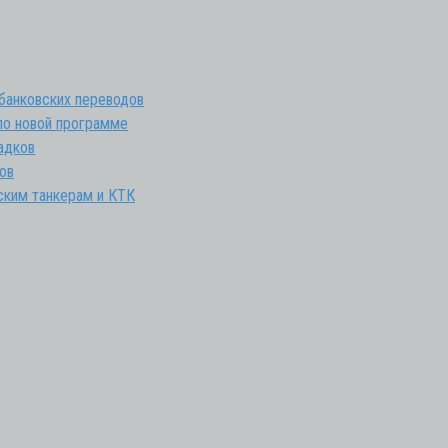
 банковских переводов
 по новой программе
адков
ов
ским танкерам и КТК