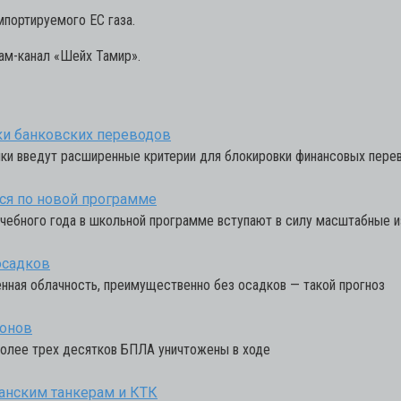
мпортируемого ЕС газа.
ам-канал «Шейх Тамир».
вки банковских переводов
нки введут расширенные критерии для блокировки финансовых пере
ься по новой программе
о учебного года в школьной программе вступают в силу масштабные 
осадков
нная облачность, преимущественно без осадков — такой прогноз
ронов
Более трех десятков БПЛА уничтожены в ходе
танским танкерам и КТК