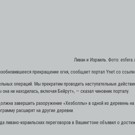
Ливан и Израиль. Фото: esfera 
озобновившееся прекращение огня, сообщает портал Ynet со ссылкой
ельных операций. Мы прекратим проводить наступательные действи
 она ни находилась, включая Бейрут»,
— сказал чиновник порталу.
должна завершить разоружение «Хезболлы» в одной из деревень на 
рограмму расширят на другие деревни.
нда ливано-израильских переговоров в Вашингтоне объявил о дости