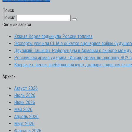
Поиск
Поиск:
Свежие записи
Южная Корея подкинула России топлива
Эксперты уличили США в обкатке сценариев войны будущег
Двуликий Пашинян: Референдум в Армении о выборе между
Российская армия ударила «Искандером» по эшелону ВСУ в
Впервые с весны внебиржевой курс доллара поднялся выше
Архивы
Август 2026
Июль 2026
Июнь 2026
Май 2026
Апрель 2026
Март 2026
Февраль 2026