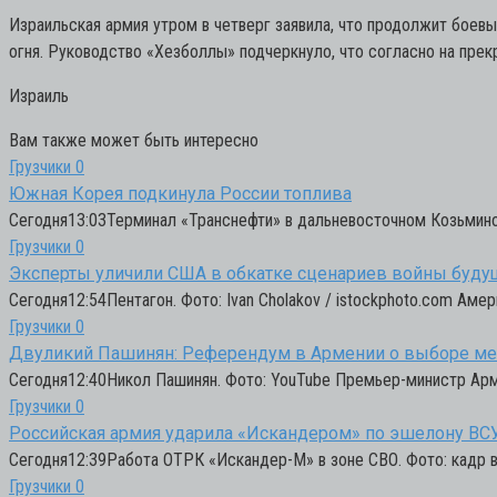
Израильская армия утром в четверг заявила, что продолжит боев
огня. Руководство «Хезболлы» подчеркнуло, что согласно на прек
Израиль
Вам также может быть интересно
Грузчики
0
Южная Корея подкинула России топлива
Сегодня13:03Терминал «Транснефти» в дальневосточном Козьмино. 
Грузчики
0
Эксперты уличили США в обкатке сценариев войны буду
Сегодня12:54Пентагон. Фото: Ivan Cholakov / istockphoto.com Аме
Грузчики
0
Двуликий Пашинян: Референдум в Армении о выборе м
Сегодня12:40Никол Пашинян. Фото: YouTube Премьер-министр Арм
Грузчики
0
Российская армия ударила «Искандером» по эшелону ВС
Сегодня12:39Работа ОТРК «Искандер-М» в зоне СВО. Фото: кадр
Грузчики
0