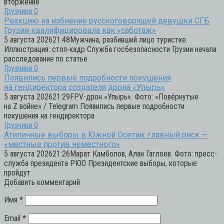
вторжение
Грузчики
0
Реакцию на избиение русскоговорящей девушки СГБ
Грузии квалифицировала как «саботаж»
5 августа 202621:48Мужчина, разбивший лицо туристке.
Иллюстрация: стоп-кадр Служба госбезопасности Грузии начала
расследование по статье
Грузчики
0
Появились первые подробности покушения
на гендиректора создателя дрона «Упырь»
5 августа 202621:29FPV-дрон «Упырь». Фото: «Повёрнутые
на Z войне» / Telegram Появились первые подробности
покушения на гендиректора
Грузчики
0
Атипичные выборы в Южной Осетии: главный риск —
«местные против неместного»
5 августа 202621:26Марат Камболов, Алан Гаглоев. Фото: пресс-
служба президента РЮО Президентские выборы, которые
пройдут
Добавить комментарий
Имя
*
Email
*