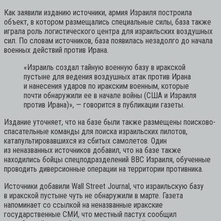
Как заявили изданию источники, армия Израиля построила
объект, в котором размещались специальные силы, база также
играла роль логистического центра для израильских воздушных
сил. По словам источников, база появилась незадолго до начала
военных действий против Ирана.
«Израиль создал тайную военную базу в иракской
пустыне для ведения воздушных атак против Ирана
и нанесения ударов по иракским военным, которые
почти обнаружили ее в начале войны (США и Израиля
против Ирана)»,
— говорится в публикации газеты.
Издание уточняет, что на базе были также размещены поисково-
спасательные команды для поиска израильских пилотов,
катапультировавшихся из сбитых самолетов. Один
из неназванных источников добавил, что на базе также
находились бойцы спецподразделений ВВС Израиля, обученные
проводить диверсионные операции на территории противника.
Источники добавили Wall Street Journal, что израильскую базу
в иракской пустыне чуть не обнаружили в марте. Газета
напоминает со ссылкой на неназванные иракские
государственные СМИ, что местный пастух сообщил