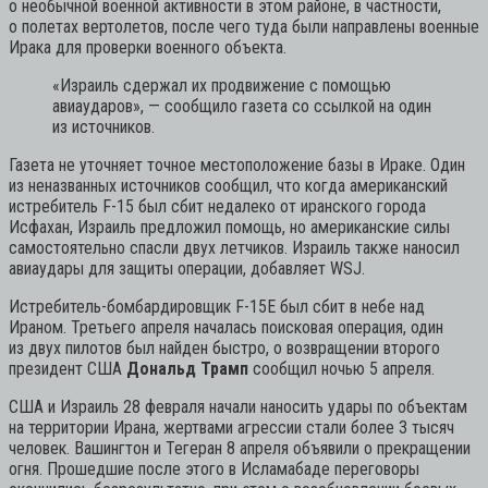
о необычной военной активности в этом районе, в частности,
о полетах вертолетов, после чего туда были направлены военные
Ирака для проверки военного объекта.
«Израиль сдержал их продвижение с помощью
авиаударов»,
— сообщило газета со ссылкой на один
из источников.
Газета не уточняет точное местоположение базы в Ираке. Один
из неназванных источников сообщил, что когда американский
истребитель F-15 был сбит недалеко от иранского города
Исфахан, Израиль предложил помощь, но американские силы
самостоятельно спасли двух летчиков. Израиль также наносил
авиаудары для защиты операции, добавляет WSJ.
Истребитель-бомбардировщик F-15E был сбит в небе над
Ираном. Третьего апреля началась поисковая операция, один
из двух пилотов был найден быстро, о возвращении второго
президент США
Дональд Трамп
сообщил ночью 5 апреля.
США и Израиль 28 февраля начали наносить удары по объектам
на территории Ирана, жертвами агрессии стали более 3 тысяч
человек. Вашингтон и Тегеран 8 апреля объявили о прекращении
огня. Прошедшие после этого в Исламабаде переговоры