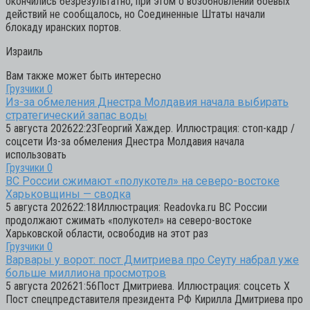
окончились безрезультатно, при этом о возобновлении боевых
действий не сообщалось, но Соединенные Штаты начали
блокаду иранских портов.
Израиль
Вам также может быть интересно
Грузчики
0
Из-за обмеления Днестра Молдавия начала выбирать
стратегический запас воды
5 августа 202622:23Георгий Хаждер. Иллюстрация: стоп-кадр /
соцсети Из-за обмеления Днестра Молдавия начала
использовать
Грузчики
0
ВС России сжимают «полукотел» на северо-востоке
Харьковщины — сводка
5 августа 202622:18Иллюстрация: Readovka.ru ВС России
продолжают сжимать «полукотел» на северо-востоке
Харьковской области, освободив на этот раз
Грузчики
0
Варвары у ворот: пост Дмитриева про Сеуту набрал уже
больше миллиона просмотров
5 августа 202621:56Пост Дмитриева. Иллюстрация: соцсеть Х
Пост спецпредставителя президента РФ Кирилла Дмитриева про