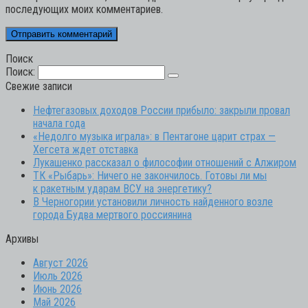
последующих моих комментариев.
Поиск
Поиск:
Свежие записи
Нефтегазовых доходов России прибыло: закрыли провал
начала года
«Недолго музыка играла»: в Пентагоне царит страх —
Хегсета ждет отставка
Лукашенко рассказал о философии отношений с Алжиром
ТК «Рыбарь»: Ничего не закончилось. Готовы ли мы
к ракетным ударам ВСУ на энергетику?
В Черногории установили личность найденного возле
города Будва мертвого россиянина
Архивы
Август 2026
Июль 2026
Июнь 2026
Май 2026