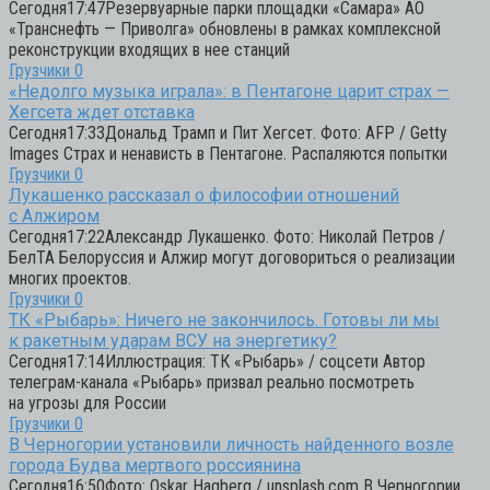
Сегодня17:47Резервуарные парки площадки «Самара» АО
«Транснефть — Приволга» обновлены в рамках комплексной
реконструкции входящих в нее станций
Грузчики
0
«Недолго музыка играла»: в Пентагоне царит страх —
Хегсета ждет отставка
Сегодня17:33Дональд Трамп и Пит Хегсет. Фото: AFP / Getty
Images Страх и ненависть в Пентагоне. Распаляются попытки
Грузчики
0
Лукашенко рассказал о философии отношений
с Алжиром
Сегодня17:22Александр Лукашенко. Фото: Николай Петров /
БелТА Белоруссия и Алжир могут договориться о реализации
многих проектов.
Грузчики
0
ТК «Рыбарь»: Ничего не закончилось. Готовы ли мы
к ракетным ударам ВСУ на энергетику?
Сегодня17:14Иллюстрация: ТК «Рыбарь» / соцсети Автор
телеграм-канала «Рыбарь» призвал реально посмотреть
на угрозы для России
Грузчики
0
В Черногории установили личность найденного возле
города Будва мертвого россиянина
Сегодня16:50Фото: Oskar Hagberg / unsplash.com В Черногории