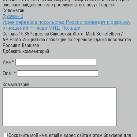
опознали найденное тело россиянина, его зовут Георгий
Соломатин.
Грузчики
0
Идея переноса посольства России приведет к разрыву
отношений — глава МИД Польши
Сегодня15:35Радослав Сикорский. Фото: Mark Schiefelbein /
AP Photo Инициатива оппозиции по переносу здания посольства
России в Варшаве
Добавить комментарий
Имя
*
Email
*
Комментарий
Сохранить моё имя, email и адрес сайта в этом браузере для