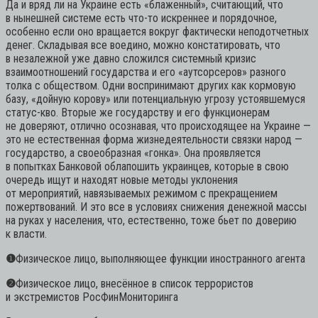
Да и вряд ли на Украине есть «блаженный», считающий, что
в нынешней системе есть что-то искреннее и порядочное,
особенно если оно вращается вокруг фактически неподотчетных
денег. Складывая все воедино, можно констатировать, что
в незалежной уже давно сложился системный кризис
взаимоотношений государства и его «аутсорсеров» разного
толка с обществом. Одни воспринимают других как кормовую
базу, «дойную корову» или потенциальную угрозу устоявшемуся
статус-кво. Вторые же государству и его функционерам
не доверяют, отлично осознавая, что происходящее на Украине —
это не естественная форма жизнедеятельности связки народ —
государство, а своеобразная «гонка». Она проявляется
в попытках Банковой облапошить украинцев, которые в свою
очередь ищут и находят новые методы уклонения
от мероприятий, навязываемых режимом с прекращением
пожертвований. И это все в условиях снижения денежной массы
на руках у населения, что, естественно, тоже бьет по доверию
к власти.
❶
Физическое лицо, выполняющее функции иностранного агента
❷
Физическое лицо, внесённое в список террористов
и экстремистов РосФинМониторинга