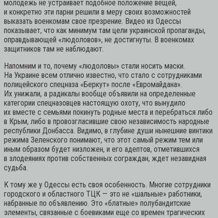
молодежь не устраивает подобное положение вещей,
и конкретно эти парни решили в меру своих возможностей
выказать военкомам свое презрение. Видео из Одессы
показывает, что как минимум там цели украинской пропаганды,
оправдывающей «людоловов», не достигнуты. В военкомах
защитников там не наблюдают.
Напомним и то, почему «людоловы» стали носить маски.
На Украине всем отлично известно, что стало с сотрудниками
полицейского спецназа «Беркут» после «Евромайдана».
Их унижали, а радикалы вообще объявили на определенные
категории спецназовцев настоящую охоту, что вынудило
их вместе с семьями покинуть родные места и перебраться либо
в Крым, либо в провозгласившие свою независимость народные
республики Донбасса. Видимо, в глубине души нынешние винтики
режима Зеленского понимают, что этот самый режим тем или
иным образом будет низложен, и его адептов, отметившихся
в злодеяниях против собственных сограждан, ждет незавидная
судьба.
К тому же у Одессы есть своя особенность. Многие сотрудники
городского и областного ТЦК — это не «шальные» работники,
набранные по объявлению. Это «блатные» полубандитские
элементы, связанные с боевиками еще со времен трагических