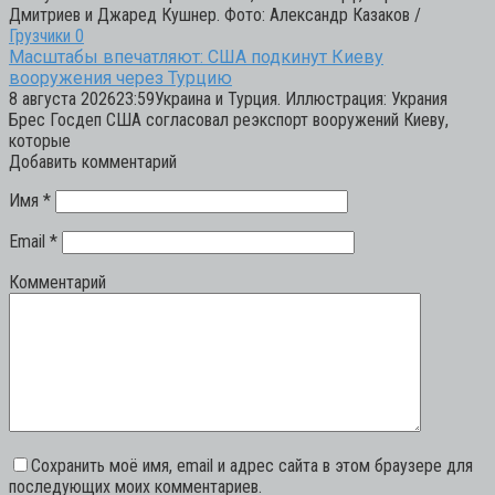
Дмитриев и Джаред Кушнер. Фото: Александр Казаков /
Грузчики
0
Масштабы впечатляют: США подкинут Киеву
вооружения через Турцию
8 августа 202623:59Украина и Турция. Иллюстрация: Украния
Брес Госдеп США согласовал реэкспорт вооружений Киеву,
которые
Добавить комментарий
Имя
*
Email
*
Комментарий
Сохранить моё имя, email и адрес сайта в этом браузере для
последующих моих комментариев.