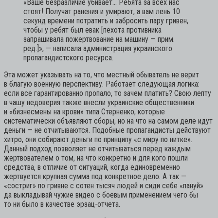
«Ваше безразличие убивает… Ребята за всех нас
стоят! Получат ранения и умирают, а вам лень 10
секунд времени потратить и забросить пару гривен,
чтобы у ребят был евак [пехота противника
запрашивала пожертвование на машину — прим.
ред.]»,
— написала администрация украинского
пропагандистского ресурса.
Эта может указывать на то, что местный обыватель не верит
в благую военную перспективу. Работает следующая логика:
если все гарантированно пропало, то зачем платить? Свою лепту
в чашу недоверия также внесли украинские общественники
и «бизнесмены на крови» типа Стерненко, которые
систематически объявляют сборы, но на что на самом деле идут
деньги — не отчитываются. Подобные пропагандисты действуют
хитро, они собирают деньги по принципу «с миру по нитке».
Данный подход позволяет не отчитываться перед каждым
жертвователем о том, на что конкретно и для кого пошли
средства, в отличие от ситуаций, когда единовременно
жертвуется крупная сумма под конкретное дело. А так —
«состриг» по гривне с сотен тысяч людей и сиди себе «пануй»
да выкладывай чужие видео с боевым применением чего бы
то ни было в качестве эрзац-отчета.