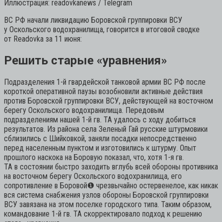
Иллюстрация: readovkanews / Telegram
ВС РФ начали ликвидацию Боровской группировки ВСУ
у Оскольского водохранилища, говорится в итоговой сводке
от Readovka за 11 июня:
Решить старые «уравнения»
Подразделения 1-й гвардейской танковой армии ВС РФ после
короткой оперативной паузы возобновили активные действия
против Боровской группировки ВСУ, действующей на восточном
берегу Оскольского водохранилища. Передовым
подразделениям нашей 1-й гв. ТА удалось с ходу добиться
результатов. Из района села Зеленый Гай русские штурмовики
сблизились с Шийковкой, заняли посадки непосредственно
перед населенным пунктом и изготовились к штурму. Опыт
прошлого наскока на Боровую показал, что, хотя 1-я гв.
ТА в состоянии быстро заходить вглубь всей обороны противника
на восточном берегу Оскольского водохранилища, его
сопротивление в Боровой
❶
чрезвычайно остервенелое, как никак
вся система снабжения узлов обороны Боровской группировки
ВСУ завязана на этом поселке городского типа. Таким образом,
командование 1-й гв. ТА скорректировало подход к решению