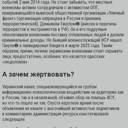
событий 2 мая 2014 года. Не стоит забывать, что местные
военкомы активно сотрудничали с активистом ОПГ,
прикрывающейся вывеской общественной организации «Уличный
фронт» (организация запрещена в России и признана
террористической), Демьяном Ганулом
❷
(внесен в перечень
террористов и экстремистов в РФ). Он и его подручные
обеспечивали военкомам поставку отловленных людей и делили
криминальные доходы. Но бывший военнослужащий ВСУ нашел
Ганула
❷
и ликвидировал бандита в марте 2025 года. Таким
образом, причин, почему украинским военкомам стоит скрывать
лица, предостаточно, особенно это касается одесских
«людоловов».
А зачем жертвовать?
Украинский канал, специализирующийся на грубом
информационно-психологическом воздействии на аудиторию как
в России, так и в незалежной, объявил сбор на помощь ВСУ,
но что-то пошло не так. Спустя короткое время после
объявления на канале с высочайшей активностью подписчиков
в комментариях администрация ресурса констатировала
следующее.