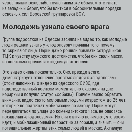
через плавни реки, либо точно таким же образом отступать
на западный берег, чтобы влиться в оборонительные порядки
основных сил Боровской группировки ВСУ.
Молодежь узнала своего врага
Группа подростков из Одессы засняла на видео то, как молодые
люди решили узнать у «людоловов» причины того, почему
те скрывают лица. Парни даже решили призвать сотрудников
ТЦК к чувству мужского достоинства, чтобы они сняли маски,
но военкомы проявили стыдливую агрессию.
Это видео очень показательно. Оно, прежде всего,
демонстрирует отношение простых людей к «людоловам»
(стоит напомнить о видео из одесского СИЗО, где
подследственный военком моментально оказался на дне
иерархии и получил статус «собаки»). Причем важно обратить
внимание: видео снято молодыми людьми возрастом до 25 лет,
которые не подлежат мобилизации по закону. Парни могут
передвигаться по улице до комендантского часа, не опасаясь
похищения «людоловами». Но они отлично понимают, что время
идет, и мобилизационный возраст не за горами, а значит, — они
потенциальные жертвы этих самых людей в масках. Активную