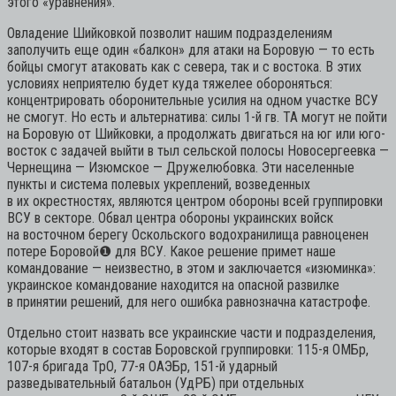
этого «уравнения».
Овладение Шийковкой позволит нашим подразделениям
заполучить еще один «балкон» для атаки на Боровую — то есть
бойцы смогут атаковать как с севера, так и с востока. В этих
условиях неприятелю будет куда тяжелее обороняться:
концентрировать оборонительные усилия на одном участке ВСУ
не смогут. Но есть и альтернатива: силы 1-й гв. ТА могут не пойти
на Боровую от Шийковки, а продолжать двигаться на юг или юго-
восток с задачей выйти в тыл сельской полосы Новосергеевка —
Чернещина — Изюмское — Дружелюбовка. Эти населенные
пункты и система полевых укреплений, возведенных
в их окрестностях, являются центром обороны всей группировки
ВСУ в секторе. Обвал центра обороны украинских войск
на восточном берегу Оскольского водохранилища равноценен
потере Боровой
❶
для ВСУ. Какое решение примет наше
командование — неизвестно, в этом и заключается «изюминка»:
украинское командование находится на опасной развилке
в принятии решений, для него ошибка равнозначна катастрофе.
Отдельно стоит назвать все украинские части и подразделения,
которые входят в состав Боровской группировки: 115-я ОМБр,
107-я бригада ТрО, 77-я ОАЭБр, 151-й ударный
разведывательный батальон (УдРБ) при отдельных