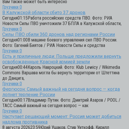
Вам также может быть интересно
Грузчики
0
В Калужской области сбито 37 дронов
Сегодня01:15Работа российских средств ПВО. Фото: РИА
Новости Силы ПВО уничтожили 37 БПЛА в Калужской области,
Грузчики
0
Силы ПВО сбили 360 дронов над регионами России
Сегодня01:00В машине боевого управления сил ПВО России.
Фото: Евгений Биятов / РИА Новости Силы и средства
Грузчики
0
Есть и приличные люди: Польше предложили вернуть
освобожденные Красной армией земли
Сегодня00:44Кароль Навроцкий. Фото: Klub Lewicy / Wikimedia
Commons Варшава могла бы вернуть территории от Штеттина
до Данцига,
Грузчики
0
Фергюсон: Самый важный на сегодня вопрос — когда
лопнет терпение России
Сегодня00:17Владимир Путин. Фото: Дмитрий Азаров / POOL /
ТАСС Самый важный на сегодня вопрос — как
Грузчики
0
Наступает решающий момент: Россия может добиться
надлома противника
8 августа 202623:59Юрий Ушаков, Стив Уиткофф, Кирилл