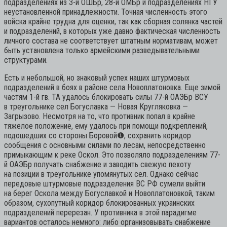
подразделениях из 3-й ОШБр, 28-й ОМБр и подразделениях НГУ
неустановленной принадлежности. Точная численность этого
войска крайне трудна для оценки, так как сборная солянка частей
и подразделений, в которых уже давно фактическая численность
личного состава не соответствует штатным нормативам, может
быть установлена только армейскими разведывательными
структурами.
Есть и небольшой, но знаковый успех наших штурмовых
подразделений в боях в районе села Новоплатоновка. Еще зимой
частям 1-й гв. ТА удалось блокировать силы 77-й ОАЭБр ВСУ
в треугольнике сел Богуславка — Новая Кругляковка —
Загрызово. Несмотря на то, что противник попал в крайне
тяжелое положение, ему удалось при помощи подкреплений,
подошедших со стороны Боровой
❶
, сохранить коридор
сообщения с основными силами по лесам, непосредственно
примыкающим к реке Оскол. Это позволяло подразделениям 77-
й ОАЭБр получать снабжение и заводить свежую пехоту
на позиции в треугольнике упомянутых сел. Однако сейчас
передовые штурмовые подразделения ВС РФ сумели выйти
на берег Оскола между Богуславкой и Новоплатоновкой, таким
образом, сухопутный коридор блокированных украинских
подразделений перерезан. У противника в этой парадигме
вариантов осталось немного: либо организовывать снабжение