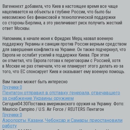
Вагенкнехт добавила, что Киев в настоящее время все чаще
нацеливается на объекты в глубине России, что было бы
невозможно без финансовой и технологической поддержки
со стороны Берлина, а это увеличивает риск получить жесткий
ответ Москвы.
Напомним, в начале июня к Фридрих Мерц назвал военную
поддержку Украины и санкции против России верным средством
для завершения конфликта на Украине. Он также подчеркнул, что
Европа не ослабит усилий в поддержке Киева. При этом
он отметил, что Европа готова к переговорам с Россией, хотя
в Москве не раз отмечали, что не планирует этого делать из-за
того, что ЕС спонсирует Киев и оказывает ему военную помощь.
Вам также может быть интересно
Грузчики
0
Пентагон отправил в отставку генерала, отвечавшего
за снабжение Украины оружием
Сегодня04:30Поставка американского оружия на Украину. Фото:
Mauricio Campino / U.S. Air Force / REUTERS Пентагон
Грузчики
0
Аэропорты Казани, Чебоксар и Самары приостановили
работу