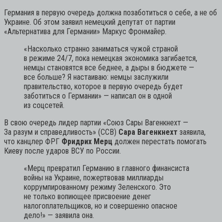
Германия в первую очередь должна позаботиться о себе, а не об
Украине. Об этом заявил немецкий депутат от партии
«Альтернатива для Германии» Маркус Фронмайер.
«Насколько странно заниматься чужой страной
в режиме 24/7, пока немецкая экономика загибается,
немцы становятся все беднее, а дыры в бюджете —
все больше? Я настаиваю: немцы заслужили
правительство, которое в первую очередь будет
заботиться о Германии» — написал он в одной
из соцсетей.
В свою очередь лидер партии «Союз Сары Вагенкнехт —
За разум и справедливость» (ССВ)
Сара Вагенкнехт
заявила,
что канцлер ФРГ
Фридрих Мерц
должен перестать помогать
Киеву после ударов ВСУ по России.
«Мерц превратил Германию в главного финансиста
войны на Украине, пожертвовав миллиарды
коррумпированному режиму Зеленского. Это
не только вопиющее присвоение денег
налогоплательщиков, но и совершенно опасное
дело!»
— заявила она.