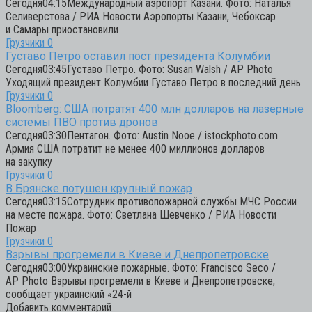
Сегодня04:15Международный аэропорт Казани. Фото: Наталья
Селиверстова / РИА Новости Аэропорты Казани, Чебоксар
и Самары приостановили
Грузчики
0
Густаво Петро оставил пост президента Колумбии
Сегодня03:45Густаво Петро. Фото: Susan Walsh / AP Photo
Уходящий президент Колумбии Густаво Петро в последний день
Грузчики
0
Bloomberg: США потратят 400 млн долларов на лазерные
системы ПВО против дронов
Сегодня03:30Пентагон. Фото: Austin Nooe / istockphoto.com
Армия США потратит не менее 400 миллионов долларов
на закупку
Грузчики
0
В Брянске потушен крупный пожар
Сегодня03:15Сотрудник противопожарной службы МЧС России
на месте пожара. Фото: Светлана Шевченко / РИА Новости
Пожар
Грузчики
0
Взрывы прогремели в Киеве и Днепропетровске
Сегодня03:00Украинские пожарные. Фото: Francisco Seco /
AP Photo Взрывы прогремели в Киеве и Днепропетровске,
сообщает украинский «24-й
Добавить комментарий