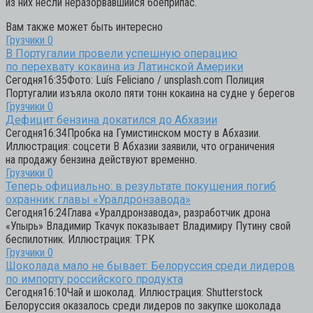
из них несли неразорвавшийся боеприпас.
Вам также может быть интересно
Грузчики
0
В Португалии провели успешную операцию
по перехвату кокаина из Латинской Америки
Сегодня16:35Фото: Luís Feliciano / unsplash.com Полиция
Португалии изъяла около пяти тонн кокаина на судне у берегов
Грузчики
0
Дефицит бензина докатился до Абхазии
Сегодня16:34Пробка на Гумистинском мосту в Абхазии.
Иллюстрация: соцсети В Абхазии заявили, что ограничения
на продажу бензина действуют временно.
Грузчики
0
Теперь официально: в результате покушения погиб
охранник главы «Уралдронзавода»
Сегодня16:24Глава «Уралдронзавода», разработчик дрона
«Упырь» Владимир Ткачук показывает Владимиру Путину свой
беспилотник. Иллюстрация: ТРК
Грузчики
0
Шоколада мало не бывает: Белоруссия среди лидеров
по импорту российского продукта
Сегодня16:10Чай и шоколад. Иллюстрация: Shutterstock
Белоруссия оказалось среди лидеров по закупке шоколада