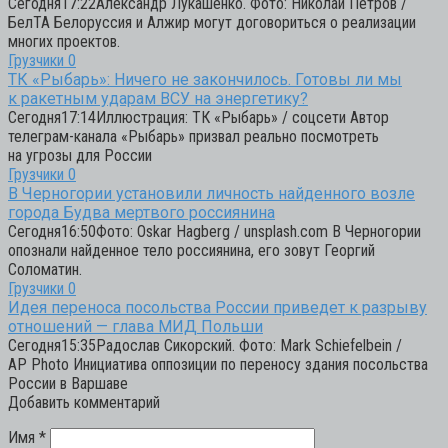
Сегодня17:22Александр Лукашенко. Фото: Николай Петров /
БелТА Белоруссия и Алжир могут договориться о реализации
многих проектов.
Грузчики
0
ТК «Рыбарь»: Ничего не закончилось. Готовы ли мы
к ракетным ударам ВСУ на энергетику?
Сегодня17:14Иллюстрация: ТК «Рыбарь» / соцсети Автор
телеграм-канала «Рыбарь» призвал реально посмотреть
на угрозы для России
Грузчики
0
В Черногории установили личность найденного возле
города Будва мертвого россиянина
Сегодня16:50Фото: Oskar Hagberg / unsplash.com В Черногории
опознали найденное тело россиянина, его зовут Георгий
Соломатин.
Грузчики
0
Идея переноса посольства России приведет к разрыву
отношений — глава МИД Польши
Сегодня15:35Радослав Сикорский. Фото: Mark Schiefelbein /
AP Photo Инициатива оппозиции по переносу здания посольства
России в Варшаве
Добавить комментарий
Имя
*