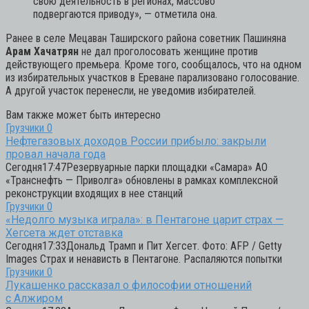
свою деятельность в регионах, массово
подвергаются приводу»,
— отметила она.
Ранее в селе Мецаван Таширского района советник Пашиняна
Арам Хачатрян
не дал проголосовать женщине против
действующего премьера. Кроме того, сообщалось, что на одном
из избирательных участков в Ереване парализовано голосование.
А другой участок перенесли, не уведомив избирателей.
Вам также может быть интересно
Грузчики
0
Нефтегазовых доходов России прибыло: закрыли
провал начала года
Сегодня17:47Резервуарные парки площадки «Самара» АО
«Транснефть — Приволга» обновлены в рамках комплексной
реконструкции входящих в нее станций
Грузчики
0
«Недолго музыка играла»: в Пентагоне царит страх —
Хегсета ждет отставка
Сегодня17:33Дональд Трамп и Пит Хегсет. Фото: AFP / Getty
Images Страх и ненависть в Пентагоне. Распаляются попытки
Грузчики
0
Лукашенко рассказал о философии отношений
с Алжиром