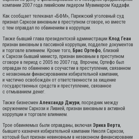
компании 2007 года ливийским лидером Муаммаром Каддафи.
Как сообщает телеканал «БФМ», Парижский уголовный суд
признал Саркози виновным в преступном сговоре, но вместе
с тем оправдал по обвинениям в коррупции.
Также бывший глава президентской администрации
Клод Геан
признан виновным в пассивной коррупции, подделке документов
и торговле влиянием. Кроме того,
Брис Ортефо
, близкий
к Саркози бывший министр, признан виновным в преступном
сговоре в период с 2005 по 2007 год. Впрочем, Ортефо был
оправдан по обвинению в соучастии в преступлении, связанном
с незаконным финансированием избирательной кампании,
и частично освобождён от ответственности за хищение
государственных средств и преступление, связанное
с отмыванием денег.
Также бизнесмен
Александр Джури
, посредник между
окружением Саркози и Ливией, признан виновным в активной
коррупции и торговле влиянием.
Трое обвиняемых были оправданы, включая
Эрика Верта
,
бывшего казначея избирательной кампании Николя Саркози,
который был признан невиновным в незаконном финансировании