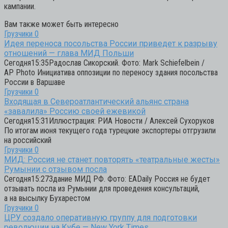
кампании.
Вам также может быть интересно
Грузчики
0
Идея переноса посольства России приведет к разрыву
отношений — глава МИД Польши
Сегодня15:35Радослав Сикорский. Фото: Mark Schiefelbein /
AP Photo Инициатива оппозиции по переносу здания посольства
России в Варшаве
Грузчики
0
Входящая в Североатлантический альянс страна
«завалила» Россию своей ежевикой
Сегодня15:31Иллюстрация: РИА Новости / Алексей Сухоруков
По итогам июня текущего года турецкие экспортеры отгрузили
на российский
Грузчики
0
МИД: Россия не станет повторять «театральные жесты»
Румынии с отзывом посла
Сегодня15:27Здание МИД РФ. Фото: EADaily Россия не будет
отзывать посла из Румынии для проведения консультаций,
а на высылку Бухарестом
Грузчики
0
ЦРУ создало оперативную группу для подготовки
революции на Кубе — New York Times