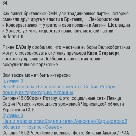
34.
Как пишут британские СМИ, две традиционные партии, которые
сменяли друг друга у власти в Британии, — Лейбористская
и Консервативная — утратили свои позиции в Англии, Шотландии
и Уэльсе, уступив лидерство правопопулистской партии
Reform UK.
Ранее
EADaily
сообщало, что местные выборы Великобритании
могут спровоцировать отставку премьера
Кира Стармера
,
поскольку правящая Лейбористская партия терпит
сокрушительное поражение.
Вам также может быть интересно
Грузчики
0
Заработала на «безопасное место»: София Ротару
покинула территорию Украины
Сегодня15:05София Ротару. Фото: социальные сети Певица
София Ротару, являющаяся уроженкой Черновицкой области
Украинской ССР,
Грузчики
0
Наши войска освободили село Анискино Харьковской
области — группа «Север»
Сегодня15:02Российские военные. Фото: Виталий Аньков / РИА