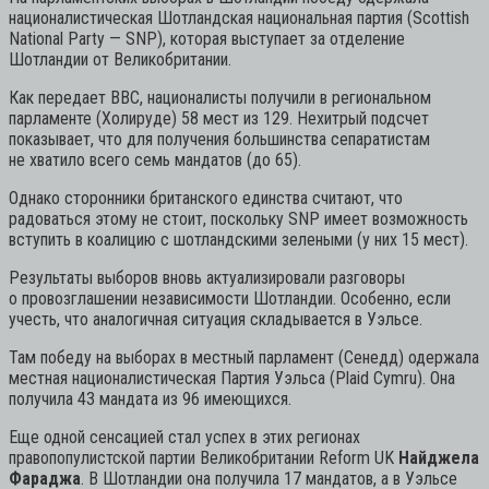
националистическая Шотландская национальная партия (Scottish
National Party — SNP), которая выступает за отделение
Шотландии от Великобритании.
Как передает BBC, националисты получили в региональном
парламенте (Холируде) 58 мест из 129. Нехитрый подсчет
показывает, что для получения большинства сепаратистам
не хватило всего семь мандатов (до 65).
Однако сторонники британского единства считают, что
радоваться этому не стоит, поскольку SNP имеет возможность
вступить в коалицию с шотландскими зелеными (у них 15 мест).
Результаты выборов вновь актуализировали разговоры
о провозглашении независимости Шотландии. Особенно, если
учесть, что аналогичная ситуация складывается в Уэльсе.
Там победу на выборах в местный парламент (Сенедд) одержала
местная националистическая Партия Уэльса (Plaid Cymru). Она
получила 43 мандата из 96 имеющихся.
Еще одной сенсацией стал успех в этих регионах
правопопулистской партии Великобритании Reform UK
Найджела
Фараджа
. В Шотландии она получила 17 мандатов, а в Уэльсе