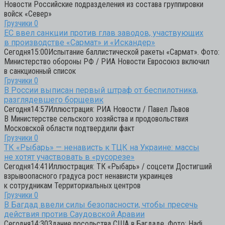
Новости Российские подразделения из состава группировки
войск «Север»
Грузчики
0
ЕС ввел санкции против глав заводов, участвующих
в производстве «Сармат» и «Искандер»
Сегодня15:00Испытание баллистической ракеты «Сармат». Фото:
Министерство обороны РФ / РИА Новости Евросоюз включил
в санкционный список
Грузчики
0
В России выписан первый штраф от беспилотника,
разглядевшего борщевик
Сегодня14:57Иллюстрация: РИА Новости / Павел Львов
В Министерстве сельского хозяйства и продовольствия
Московской области подтвердили факт
Грузчики
0
ТК «Рыбарь» — ненависть к ТЦК на Украине: массы
не хотят участвовать в «русорезе»
Сегодня14:41Иллюстрация: ТК «Рыбарь» / соцсети Достигший
взрывоопасного градуса рост ненависти украинцев
к сотрудникам Территориальных центров
Грузчики
0
В Багдад ввели силы безопасности, чтобы пресечь
действия против Саудовской Аравии
Сегодня14:30Здание посольства США в Багдаде. Фото: Hadi